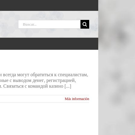
Buscar:
всегда могут обратиться к специалистам,
ые с выводом денег, регистрацией,
Связаться с командой казино [...]
Más información