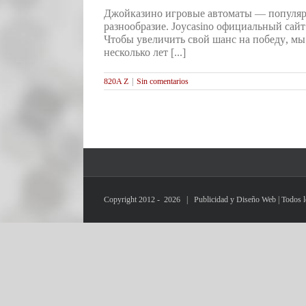
Джойказино игровые автоматы — популярн
разнообразие. Joycasino официальный сайт
Чтобы увеличить свой шанс на победу, мы
несколько лет [...]
820A Z
|
Sin comentarios
Copyright 2012 -
2026 | Publicidad y Diseño Web | Todos l