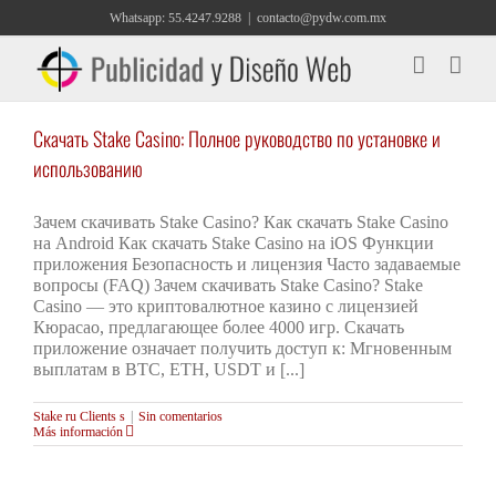
Saltar
Whatsapp: 55.4247.9288
|
contacto@pydw.com.mx
al
contenido
Скачать Stake Casino: Полное руководство по установке и
использованию
Зачем скачивать Stake Casino? Как скачать Stake Casino
на Android Как скачать Stake Casino на iOS Функции
приложения Безопасность и лицензия Часто задаваемые
вопросы (FAQ) Зачем скачивать Stake Casino? Stake
Casino — это криптовалютное казино с лицензией
Кюрасао, предлагающее более 4000 игр. Скачать
приложение означает получить доступ к: Мгновенным
выплатам в BTC, ETH, USDT и [...]
Stake ru Clients s
|
Sin comentarios
Más información