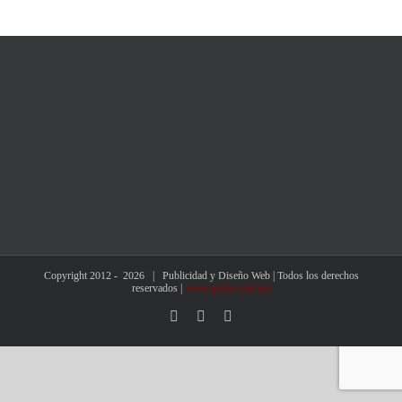
Copyright 2012 -
2026 | Publicidad y Diseño Web | Todos los derechos
reservados |
www.pydw.com.mx
Facebook
X
Instagram