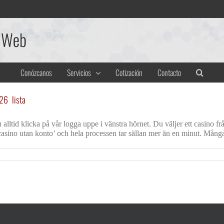
Conózcanos
Servicios
Cotización
Contacto
6 ️ lista
alltid klicka på vår logga uppe i vänstra hörnet. Du väljer ett casino från
casino utan konto’ och hela processen tar sällan mer än en minut. Många 