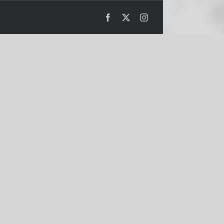
Facebook
X
Instagram