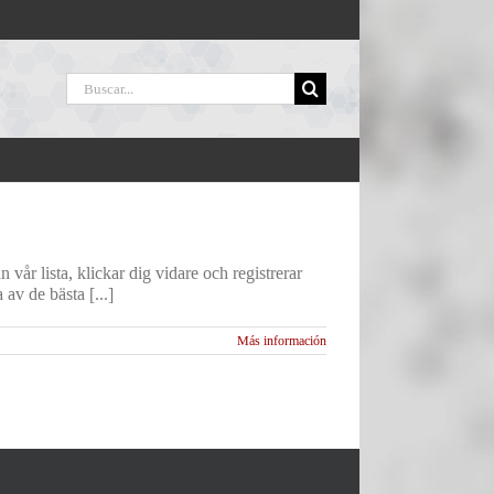
Buscar:
 vår lista, klickar dig vidare och registrerar
av de bästa [...]
Más información