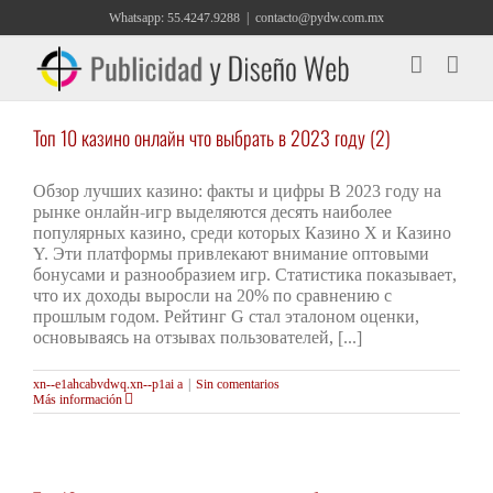
Saltar
Whatsapp: 55.4247.9288
|
contacto@pydw.com.mx
al
contenido
Топ 10 казино онлайн что выбрать в 2023 году (2)
Обзор лучших казино: факты и цифры В 2023 году на
рынке онлайн-игр выделяются десять наиболее
популярных казино, среди которых Казино X и Казино
Y. Эти платформы привлекают внимание оптовыми
бонусами и разнообразием игр. Статистика показывает,
что их доходы выросли на 20% по сравнению с
прошлым годом. Рейтинг G стал эталоном оценки,
основываясь на отзывах пользователей, [...]
xn--e1ahcabvdwq.xn--p1ai a
|
Sin comentarios
Más información