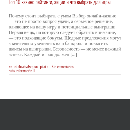
Топ 10 казино рейтинги, акции и что выбрать для игры
Почему стоит выбирать с умом Выбор онлайн-казино
— это не просто вопрос удачи, а серьезное решение,
влияющее на вашу игру и потенциальные выигрыши.
Первая вещь, на которую следует обратить внимание,
— это подходящие бонусы. Щедрые предложения могут
значительно увеличить ваш банкролл и повысить
шансы на выигрыши. Безопасность — не менее важный
аспект. Каждый игрок должен [...]
xn--e1ahcabvdwq.xn--p1ai a
|
Sin comentarios
Más información