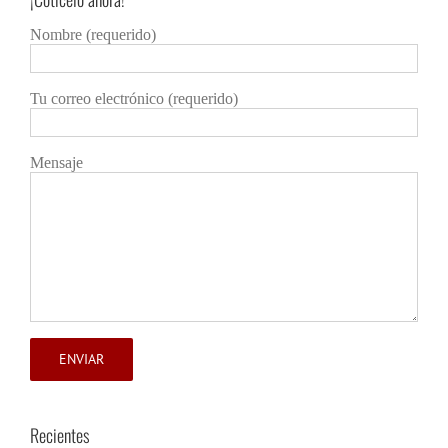
Deta
Nombre (requerido)
Tu correo electrónico (requerido)
Mensaje
Recientes