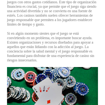
juegos con otros gastos cotidianos. Este tipo de organización
financiera es crucial, ya que permite que el juego siga siendo
una actividad divertida y no se convierta en una fuente de
estrés. Los casinos también suelen ofrecer herramientas de
juego responsable que permiten a los jugadores establecer
límites de tiempo y gasto.
Si en algún momento sientes que el juego se está
convirtiendo en un problema, es importante buscar ayuda.
Existen organizaciones y recursos diseñados para apoyar a
aquellos que están lidiando con la adicción al juego. La
conciencia sobre la salud mental y el juego responsable es
fundamental para disfrutar de una experiencia de casino sin
riesgos innecesarios.