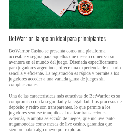
BetWarrior: la opción ideal para principiantes
BetWarrior Casino se presenta como una plataforma
accesible y segura para aquellos que desean comenzar su
aventura en el mundo del juego. Diseñada específicamente
para jugadores argentinos, ofrece una experiencia de usuario
sencilla y eficiente. La registración es rápida y permite a los
jugadores acceder a una variada gama de juegos sin
complicaciones.
Una de las características más atractivas de BetWarrior es su
compromiso con la seguridad y la legalidad. Los procesos de
depósito y retiro son transparentes, lo que permite a los
jugadores sentirse tranquilos al realizar transacciones.
Además, la amplia selección de juegos, que incluye tanto
tragamonedas como mesas de live casino, garantiza que
siempre habrá algo nuevo por explorar.