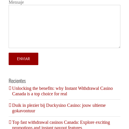
Mensaje
Recientes
Unlocking the benefits: why Instant Withdrawal Casino
Canada is a top choice for real
Duik in plezier bij Duckysino Casino: jouw ultieme
gokavontuur
Top fast withdrawal casinos Canada: Explore exciting
promotions and instant payout features