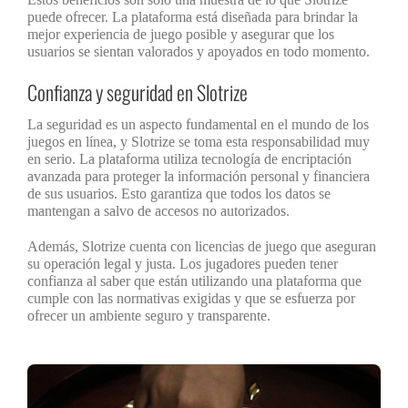
puede ofrecer. La plataforma está diseñada para brindar la
mejor experiencia de juego posible y asegurar que los
usuarios se sientan valorados y apoyados en todo momento.
Confianza y seguridad en Slotrize
La seguridad es un aspecto fundamental en el mundo de los
juegos en línea, y Slotrize se toma esta responsabilidad muy
en serio. La plataforma utiliza tecnología de encriptación
avanzada para proteger la información personal y financiera
de sus usuarios. Esto garantiza que todos los datos se
mantengan a salvo de accesos no autorizados.
Además, Slotrize cuenta con licencias de juego que aseguran
su operación legal y justa. Los jugadores pueden tener
confianza al saber que están utilizando una plataforma que
cumple con las normativas exigidas y que se esfuerza por
ofrecer un ambiente seguro y transparente.