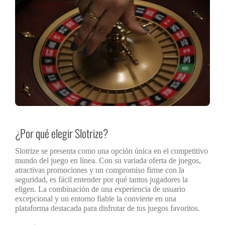
¿Por qué elegir Slotrize?
Slotrize se presenta como una opción única en el competitivo
mundo del juego en línea. Con su variada oferta de juegos,
atractivas promociones y un compromiso firme con la
seguridad, es fácil entender por qué tantos jugadores la
eligen. La combinación de una experiencia de usuario
excepcional y un entorno fiable la convierte en una
plataforma destacada para disfrutar de tus juegos favoritos.