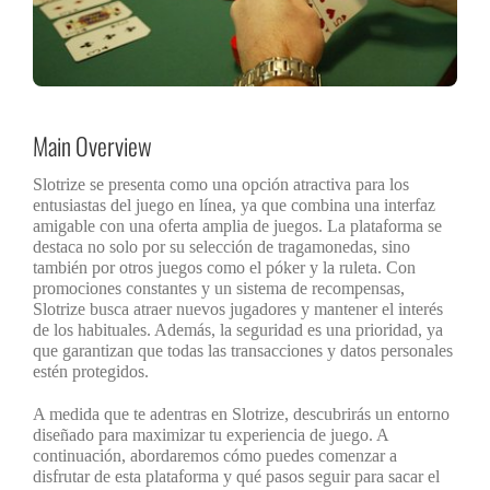
Main Overview
Slotrize se presenta como una opción atractiva para los
entusiastas del juego en línea, ya que combina una interfaz
amigable con una oferta amplia de juegos. La plataforma se
destaca no solo por su selección de tragamonedas, sino
también por otros juegos como el póker y la ruleta. Con
promociones constantes y un sistema de recompensas,
Slotrize busca atraer nuevos jugadores y mantener el interés
de los habituales. Además, la seguridad es una prioridad, ya
que garantizan que todas las transacciones y datos personales
estén protegidos.
A medida que te adentras en Slotrize, descubrirás un entorno
diseñado para maximizar tu experiencia de juego. A
continuación, abordaremos cómo puedes comenzar a
disfrutar de esta plataforma y qué pasos seguir para sacar el