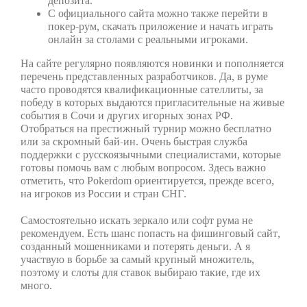
депозита.
С официального сайта можно также перейти в
покер-рум, скачать приложение и начать играть
онлайн за столами с реальными игроками.
На сайте регулярно появляются новинки и пополняется
перечень представленных разработчиков. Да, в руме
часто проводятся квалификационные сателлиты, за
победу в которых выдаются пригласительные на живые
события в Сочи и других игорных зонах РФ.
Отобраться на престижный турнир можно бесплатно
или за скромный бай-ин. Очень быстрая служба
поддержки с русскоязычными специалистами, которые
готовы помочь вам с любым вопросом. Здесь важно
отметить, что Pokerdom ориентируется, прежде всего,
на игроков из России и стран СНГ.
Самостоятельно искать зеркало или софт рума не
рекомендуем. Есть шанс попасть на фишинговый сайт,
созданный мошенниками и потерять деньги. А я
участвую в борьбе за самый крупный множитель,
поэтому и слоты для ставок выбираю такие, где их
много.