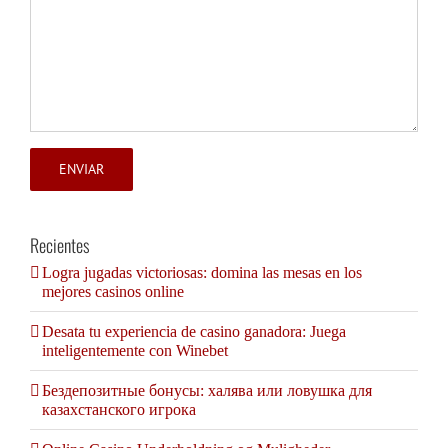
Recientes
Logra jugadas victoriosas: domina las mesas en los
mejores casinos online
Desata tu experiencia de casino ganadora: Juega
inteligentemente con Winebet
Бездепозитные бонусы: халява или ловушка для
казахстанского игрока