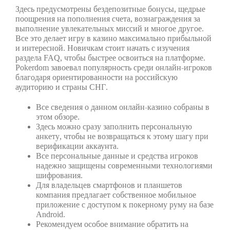
Здесь предусмотрены бездепозитные бонусы, щедрые
поощрения на пополнения счета, вознаграждения за
выполнение увлекательных миссий и многое другое.
Все это делает игру в казино максимально прибыльной
и интересной. Новичкам стоит начать с изучения
раздела FAQ, чтобы быстрее освоиться на платформе.
Pokerdom завоевал популярность среди онлайн-игроков
благодаря ориентированности на российскую
аудиторию и страны СНГ.
Все сведения о данном онлайн-казино собраны в
этом обзоре.
Здесь можно сразу заполнить персональную
анкету, чтобы не возвращаться к этому шагу при
верификации аккаунта.
Все персональные данные и средства игроков
надежно защищены современными технологиями
шифрования.
Для владельцев смартфонов и планшетов
компания предлагает собственное мобильное
приложение с доступом к покерному руму на базе
Android.
Рекомендуем особое внимание обратить на