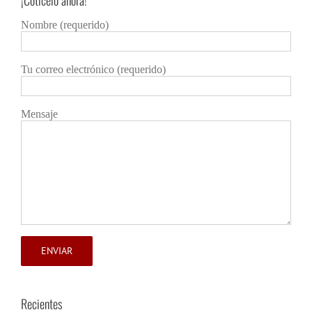
Nombre (requerido)
Tu correo electrónico (requerido)
Mensaje
Recientes