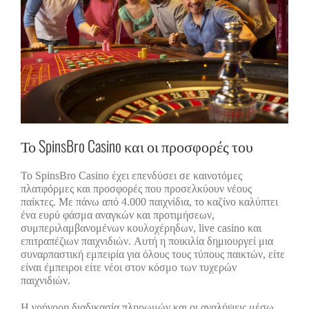
Το SpinsBro Casino και οι προσφορές του
Το SpinsBro Casino έχει επενδύσει σε καινοτόμες
πλατφόρμες και προσφορές που προσελκύουν νέους
παίκτες. Με πάνω από 4.000 παιχνίδια, το καζίνο καλύπτει
ένα ευρύ φάσμα αναγκών και προτιμήσεων,
συμπεριλαμβανομένων κουλοχέρηδων, live casino και
επιτραπέζιων παιχνιδιών. Αυτή η ποικιλία δημιουργεί μια
συναρπαστική εμπειρία για όλους τους τύπους παικτών, είτε
είναι έμπειροι είτε νέοι στον κόσμο των τυχερών
παιχνιδιών.
Η γρήγορη διαδικασία πληρωμών και οι αναλήψεις μέσω