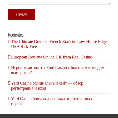
Recientes
The Ultimate Guide to French Roulette Low House Edge
USA Risk-Free
European Roulette Online UK from Real Casino
Игровые автоматы Yard Casino с быстрым выводом
выигрышей
Yard Casino официальный сайт — обзор,
регистрация и вход
Yard Casino бонусы для новых и постоянных
игроков