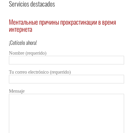
Servicios destacados
Ментальные причины прокрастинации в время
You
интернета
Cas
¡Cotícelo ahora!
Detalles
Deta
Nombre (requerido)
Tu correo electrónico (requerido)
Mensaje