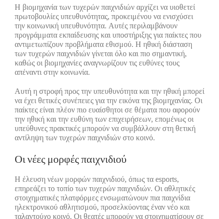
Η βιομηχανία των τυχερών παιχνιδιών αρχίζει να υιοθετεί
πρωτοβουλίες υπευθυνότητας, προκειμένου να ενισχύσει
την κοινωνική υπευθυνότητα. Αυτές περιλαμβάνουν
προγράμματα εκπαίδευσης και υποστήριξης για παίκτες που
αντιμετωπίζουν προβλήματα εθισμού. Η ηθική διάσταση
των τυχερών παιχνιδιών γίνεται όλο και πιο σημαντική,
καθώς οι βιομηχανίες αναγνωρίζουν τις ευθύνες τους
απέναντι στην κοινωνία.
Αυτή η στροφή προς την υπευθυνότητα και την ηθική μπορεί
να έχει θετικές συνέπειες για την εικόνα της βιομηχανίας. Οι
παίκτες είναι πλέον πιο ευαίσθητοι σε θέματα που αφορούν
την ηθική και την ευθύνη των επιχειρήσεων, επομένως οι
υπεύθυνες πρακτικές μπορούν να συμβάλλουν στη θετική
αντίληψη των τυχερών παιχνιδιών στο κοινό.
Οι νέες μορφές παιχνιδιού
Η έλευση νέων μορφών παιχνιδιού, όπως τα esports,
επηρεάζει το τοπίο των τυχερών παιχνιδιών. Οι αθλητικές
στοιχηματικές πλατφόρμες ενσωματώνουν πια παιχνίδια
ηλεκτρονικού αθλητισμού, προσελκύοντας έναν νέο και
ταλαντούχο κοινό. Οι θεατές μπορούν να στοιχηματίσουν σε