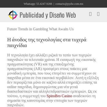
Saltar
Whatsapp: 55.4247.9288
|
contacto@pydw.com.mx
al
contenido
Future Trends in Gambling What Awaits Us
Η άνοδος της τεχνολογίας στα τυχερά
παιχνίδια
Η τεχνολογία έχει αλλάξει ριζικά το τοπίο των τυχερών
παιχνιδιών τα τελευταία χρόνια. Η εισαγωγή της εικονικής
πραγματικότητας (VR) και της επαυξημένης
πραγματικότητας (AR) προσφέρει στους παίκτες μια
μοναδική εμπειρία, που τους επιτρέπει να συμμετέχουν σε
παιχνίδια μέσα σε ένα εικονικό περιβάλλον. Αυτή η εξέλιξη
δεν περιορίζεται μόνο σε καζίνο αλλά επηρεάζει επίσης τα
online παιχνίδια, δημιουργώντας μια νέα γενιά
διασκεδαστικών και αλληλεπιδραστικών εμπειριών. Ως εκ
τούτου, η συμμετοχή του
SpinsBro Casino
αναδεικνύει τη
σημασία της καινοτομίας στην επιτυχία των τυχερών
παιχνιδιών.