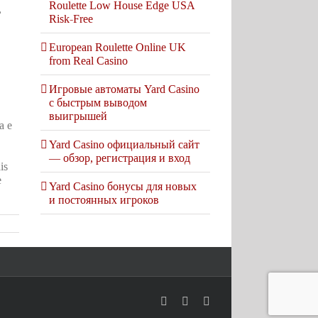
Roulette Low House Edge USA
,
Risk-Free
European Roulette Online UK
from Real Casino
Игровые автоматы Yard Casino
с быстрым выводом
выигрышей
a e
Yard Casino официальный сайт
— обзор, регистрация и вход
is
e
Yard Casino бонусы для новых
и постоянных игроков
Facebook
X
Instagram