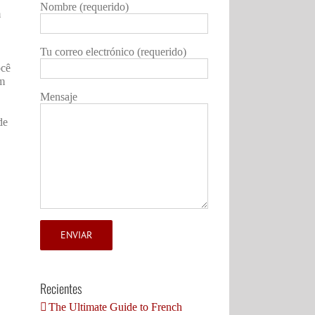
Nombre (requerido)
m
Tu correo electrónico (requerido)
ocê
am
Mensaje
de
Recientes
The Ultimate Guide to French