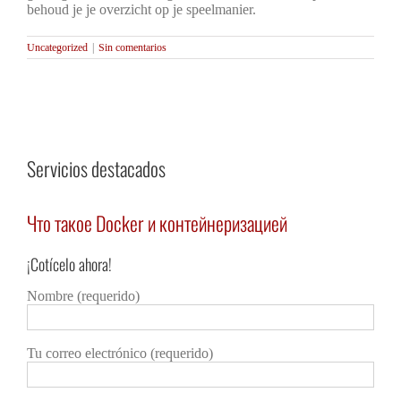
behoud je je overzicht op je speelmanier.
Uncategorized
|
Sin comentarios
Servicios destacados
Что такое Docker и контейнеризацией
Нор
¡Cotícelo ahora!
Detalles
Deta
Nombre (requerido)
Tu correo electrónico (requerido)