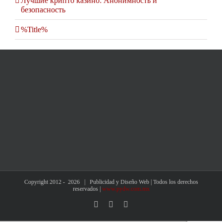
Лучшие крипто казино: Анонимность и
безопасность
%Title%
Copyright 2012 -
2026 | Publicidad y Diseño Web | Todos los derechos
reservados |
www.pydw.com.mx
Facebook
X
Instagram