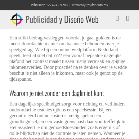
Saltar
Whatsapp: 55.4247.9288
|
contacto@pydw.com.mx
al
contenido
Een strikt bedrag vastleggen voordat je gaat gokken is de
meest doordachte manier om balans te behouden over je
speelgedrag. Wie bij een online wedplatform Nederland
speelt, leert al snel dat ???? een vooraf bepaalde dagelijks
plafond het contrast maakt tussen rustig vermaak en spijtige
inkomensverlies. Door proactief na te denken over je wedde
beschut je niet alleen je inkomen, maar ook je genot op de
tijdsspanne.
Waarom je niet zonder een daglimiet kunt
Een dagelijks speelbudget zorgt voor richting en verhindert
ondoordachte reacties tijdens een speelsessie. Bij een
gecontroleerd online casino is veilig spelen een
grondbeginsel, en een vaste grens past daar voortreffelijk bij.
Het assisteert je om gemoedstoestanden zoals ergernis of
dolle blijdschap niet de controle te laten nemen. Wanneer je