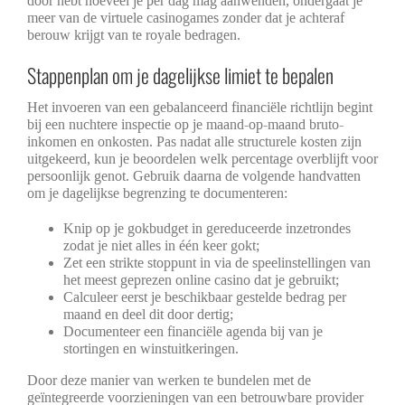
door hebt hoeveel je per dag mag aanwenden, ondergaat je
meer van de virtuele casinogames zonder dat je achteraf
berouw krijgt van te royale bedragen.
Stappenplan om je dagelijkse limiet te bepalen
Het invoeren van een gebalanceerd financiële richtlijn begint
bij een nuchtere inspectie op je maand-op-maand bruto-
inkomen en onkosten. Pas nadat alle structurele kosten zijn
uitgekeerd, kun je beoordelen welk percentage overblijft voor
persoonlijk genot. Gebruik daarna de volgende handvatten
om je dagelijkse begrenzing te documenteren:
Knip op je gokbudget in gereduceerde inzetrondes
zodat je niet alles in één keer gokt;
Zet een strikte stoppunt in via de speelinstellingen van
het meest geprezen online casino dat je gebruikt;
Calculeer eerst je beschikbaar gestelde bedrag per
maand en deel dit door dertig;
Documenteer een financiële agenda bij van je
stortingen en winstuitkeringen.
Door deze manier van werken te bundelen met de
geïntegreerde voorzieningen van een betrouwbare provider