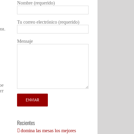
Nombre (requerido)
Tu correo electrónico (requerido)
ии.
Mensaje
ое
ит
Recientes
domina las mesas los mejores