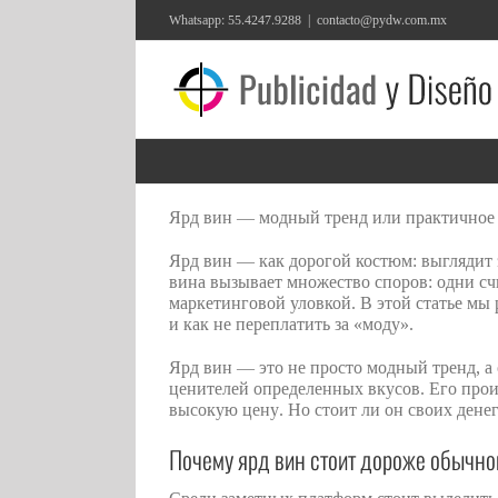
Saltar
Whatsapp: 55.4247.9288
|
contacto@pydw.com.mx
al
contenido
Ярд вин — модный тренд или практичное
Ярд вин — как дорогой костюм: выглядит 
вина вызывает множество споров: одни с
маркетинговой уловкой. В этой статье мы р
и как не переплатить за «моду».
Ярд вин — это не просто модный тренд, а
ценителей определенных вкусов. Его прои
высокую цену. Но стоит ли он своих дене
Почему ярд вин стоит дороже обычно