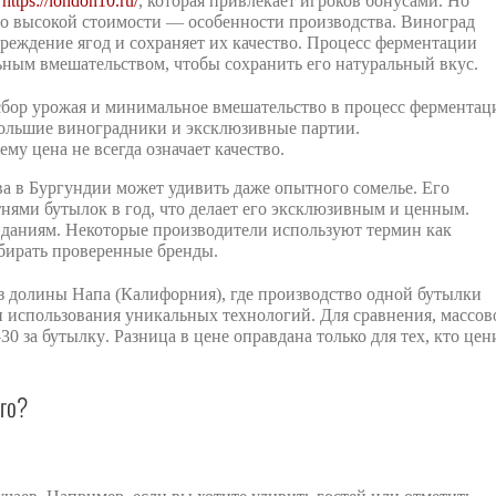
ь
https://london10.ru/
, которая привлекает игроков бонусами. Но
го высокой стоимости — особенности производства. Виноград
еждение ягод и сохраняет их качество. Процесс ферментации
ьным вмешательством, чтобы сохранить его натуральный вкус.
сбор урожая и минимальное вмешательство в процесс ферментац
ольшие виноградники и эксклюзивные партии.
му цена не всегда означает качество.
ва в Бургундии может удивить даже опытного сомелье. Его
нями бутылок в год, что делает его эксклюзивным и ценным.
иданиям. Некоторые производители используют термин как
бирать проверенные бренды.
з долины Напа (Калифорния), где производство одной бутылки
 и использования уникальных технологий. Для сравнения, массов
30 за бутылку. Разница в цене оправдана только для тех, кто цен
ого?