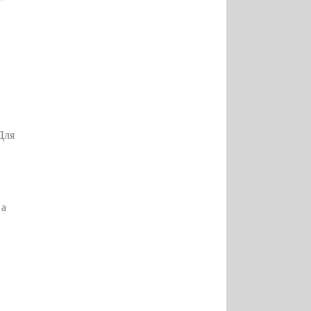
Для
 а