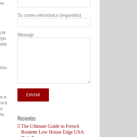
он.
Tu correo electrónico (requerido)
для
Mensaje
ера
вия
маты
n и
ться
ча
ть
Recientes
The Ultimate Guide to French
Roulette Low House Edge USA