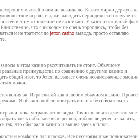
нехороших мыслей о нем не возникало. Как-то мирно держусь н
е удовольствие играю, и даже выводить периодически получается.
ностей в этом отношении не возникает. У казино отличный фор
. Единственно, что с выводом не очень тороплюсь, чтобы без
аться и не тратится до
jetton casino
вывода, просто оставляю
те.
 заносы в этом казино рассчитывать не стоит. Обычному
и реальные преимущества по сравнению с другими казино и
ть общий итог, то Jetton вызывает очень неоднозначные эмоции
аться можно.
ется копия вк. Игра считай как в любом обычном казино. Провес
режиме. Я обычно люблю поиграть вот так без обязательств.
игрыши, пока устраивают выводы. Точно знаю что джеттон мне
у собрать здесь побольше выигрышей, побольше денег и свалить,
ь так, что обыграл в казино и вышел здесь в плюс.
корости и комфорте для игроков. Все русскоязычные пользователи