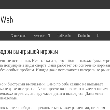
Conózcanos
Servicios
Cotización
Contacto
ыводом выигрышей игрокам
енные источники. Нельзя сказать, что Jetton — плохая букмекерс
Najlepsze kasyno online 2026:
My Journey with BC Ga
ть популярные виды спорта, лайв работает относительно нормал
 po
Czym przyciąga Stake Casino?
Discovering the Thrills o
без особых проблем. Иногда даже встречаются интересные рынк
Gambling
Detalles
но и быстрыми выплатами. Само по себе казино не вызывает
Detalles
ачале даже инетресно. А так просто казино не отличается какими
плохо играется, за пару часов деньги выводятся. Даже если
риемлемые.
рок может свободно переключаться между разделами, не теряя