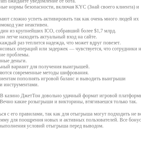
ram ожидайте уведомление от бота.
ные нормы безопасности, включая KYC (Знай своего клиента) и
ают сложно успеть активировать так как очень много людей их
ромокод уже неактивен.
дин из крупнейших ICO, собравший более $1,7 млрд.
он легче находить актуальный вход на сайте.
каждый раз теплится надежда, что может вдруг повезет.
нсовых операций или задержек — чувствуется, что сотрудники 
ние проблемы.
нные деньги.
льный вариант для получения выигрышей.
яются современные методы шифрования.
клиентам пополнять игровой баланс и выводить выигрыши
и инструментами.
 В казино ДжетТон довольно удачный формат игровой платформ
. Вечно какие розыгрыши и викторины, втягиваешся только так.
ся с его правилами, так как для отыгрыша могут подходить не в
амму для поощрения новых и активных пользователей. Все бону
т выполнения условий отыгрыша перед выводом.