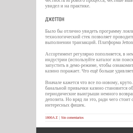
честность игрового процесса, честные выв
увидел и на практике.
джеттон
Было бы отлично увидеть программу лоял
технологический стек позволяет проводи
выполнении транзакций. Платформа Jetton 
Ассортимент регулярно пополняется, в не
индустрии (используйте каталог или поиск
запустить в демо-режиме, чтобы ознакоми
казино поражает. Что ещё больше удивляет
Вначале кажется что все по-новому, круто
банальной привычки казино становится о
периодические выигрыши немного возвращ
депозита. Но вряд ли это, ради чего стои
интересных фишек.
1800A Z
|
Sin comentarios