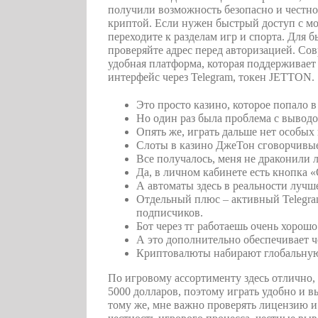
получили возможность безопасно и честно 
криптой. Если нужен быстрый доступ с моб
переходите к разделам игр и спорта. Для б
проверяйте адрес перед авторизацией. Со
удобная платформа, которая поддерживает 
интерфейс через Telegram, токен JETTON.
Это просто казино, которое попало в
Но один раз была проблема с выводо
Опять же, играть дальше нет особых
Слоты в казино ДжеТон сговорчивые
Все получалось, меня не драконили
Да, в личном кабинете есть кнопка «
А автоматы здесь в реальности лучше
Отдельный плюс – активный Telegra
подписчиков.
Бот через тг работаешь очень хорошо 
А это дополнительно обеспечивает ч
Криптовалюты набирают глобальную
По игровому ассортименту здесь отлично,
5000 долларов, поэтому играть удобно и 
тому же, мне важно проверять лицензию и