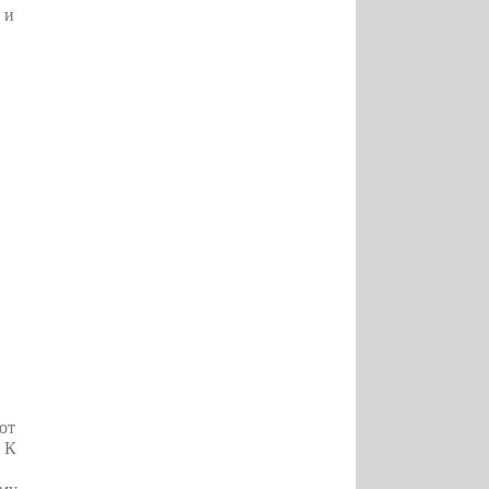
 и
ют
. К