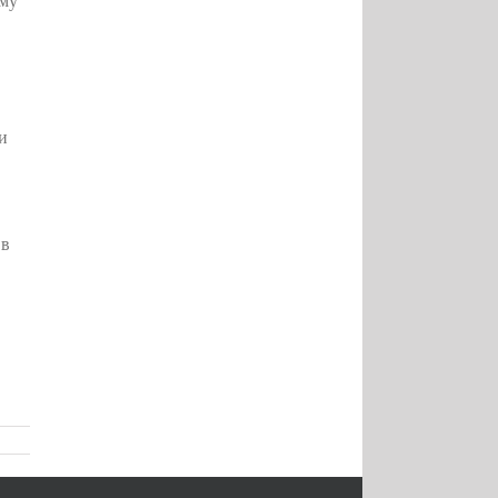
ому
и
 в