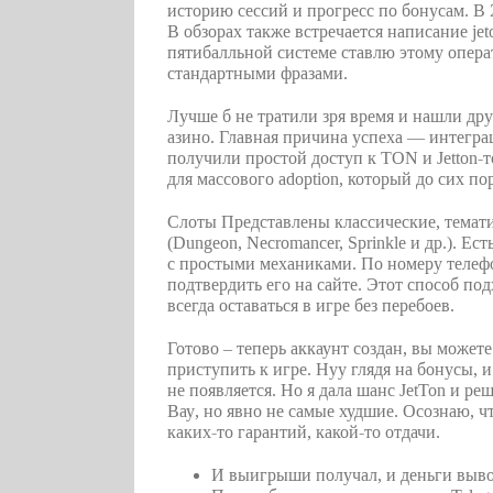
историю сессий и прогресс по бонусам. В 
В обзорах также встречается написание jet
пятибалльной системе ставлю этому опера
стандартными фразами.
Лучше б не тратили зря время и нашли дру
азино. Главная причина успеха — интегра
получили простой доступ к TON и Jetton-
для массового adoption, который до сих по
Слоты Представлены классические, темати
(Dungeon, Necromancer, Sprinkle и др.). Е
с простыми механиками. По номеру телеф
подтвердить его на сайте. Этот способ под
всегда оставаться в игре без перебоев.
Готово – теперь аккаунт создан, вы можете 
приступить к игре. Нуу глядя на бонусы, 
не появляется. Но я дала шанс JetTon и ре
Вау, но явно не самые худшие. Осознаю, чт
каких-то гарантий, какой-то отдачи.
И выигрыши получал, и деньги вывод