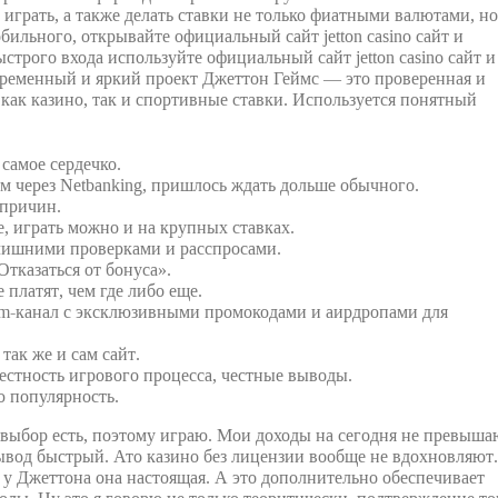
играть, а также делать ставки не только фиатными валютами, но
ильного, открывайте официальный сайт jetton casino сайт и
ыстрого входа используйте официальный сайт jetton casino сайт и
временный и яркий проект Джеттон Геймс — это проверенная и
как казино, так и спортивные ставки. Используется понятный
 самое сердечко.
м через Netbanking, пришлось ждать дольше обычного.
 причин.
, играть можно и на крупных ставках.
 лишними проверками и расспросами.
Отказаться от бонуса».
 платят, чем где либо еще.
m-канал с эксклюзивными промокодами и аирдропами для
так же и сам сайт.
естность игрового процесса, честные выводы.
 популярность.
 выбор есть, поэтому играю. Мои доходы на сегодня не превыша
вывод быстрый. Ато казино без лицензии вообще не вдохновляют
 у Джеттона она настоящая. А это дополнительно обеспечивает