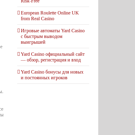
Risk-Free
European Roulette Online UK
from Real Casino
Игровые автоматы Yard Casino
с быстрым выводом
выигрышей
не
Yard Casino официальный сайт
— обзор, регистрация и вход
Yard Casino бонусы для новых
и постоянных игроков
ы.
се
сы