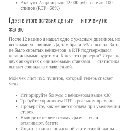
Аккаунт 2: проигрыш 42 000 руб. за те же 100
спинов (RTP ~58%)
Где я в итоге оставил деньги — и почему не
жалею
После 12 казино я нашел одно с ужасным дизайном, но
честными условиями. Да, там брали 5% за вывод. Зато
не было скрытых вейджеров, а RTP подтверждался
независимыми аудитами. Как я это проверил? Играл на
двух аккаунтах с одинаковыми ставками — статистика
выплат совпадала с заявленной.
Мой чек-лист из 5 пунктов, который теперь спасает
меня:
Игнорируйте бонусы с вейджером выше х30
Требуйте скриншоты RTP в реальном времени
Проверяйте, как меняется отдача при увеличении
ставок
Выводите первую сумму сразу — если
затягивают, бегите
Ищите казино с почасовой статистикой выплат