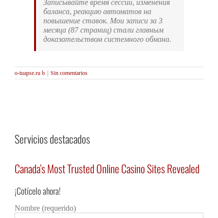
Записывайте время сессии, изменения
баланса, реакцию автоматов на
повышение ставок. Мои записи за 3
месяца (87 страниц) стали главным
доказательством системного обмана.
o-tuapse.ru b
|
Sin comentarios
Servicios destacados
тро
Canada’s Most Trusted Online Casino Sites Revealed
Eeze
est
Lat
¡Cotícelo ahora!
Detalles
Nombre (requerido)
Deta