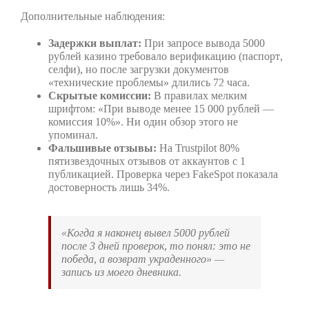
Дополнительные наблюдения:
Задержки выплат:
При запросе вывода 5000
рублей казино требовало верификацию (паспорт,
селфи), но после загрузки документов
«технические проблемы» длились 72 часа.
Скрытые комиссии:
В правилах мелким
шрифтом: «При выводе менее 15 000 рублей —
комиссия 10%». Ни один обзор этого не
упоминал.
Фальшивые отзывы:
На Trustpilot 80%
пятизвездочных отзывов от аккаунтов с 1
публикацией. Проверка через FakeSpot показала
достоверность лишь 34%.
«Когда я наконец вывел 5000 рублей
после 3 дней проверок, то понял: это не
победа, а возврат украденного» —
запись из моего дневника.