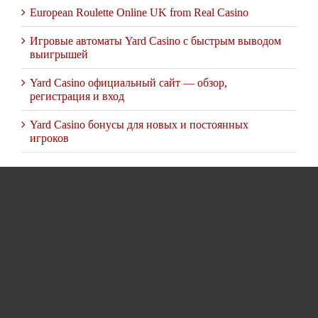
European Roulette Online UK from Real Casino
Игровые автоматы Yard Casino с быстрым выводом
выигрышей
Yard Casino официальный сайт — обзор,
регистрация и вход
Yard Casino бонусы для новых и постоянных
игроков