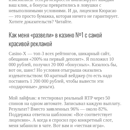
ваш клик, а бонусы превратились в ловушки с
невыполнимыми условиями. И да, лицензия Кюрасао
— это просто бумажка, которая ничего не гарантирует.
Хотите доказательств? Читайте.
Как меня «развели» в казино №1 с самой
красивой рекламой
Casino-X — топ-3 всех рейтингов, шикарный сайт,
обещания «200% на первый депозит». Я положил 10
000 рублей, получил 20 000 «бонусных». Казалось бы,
вот он, шанс! Но условия отыгрыша оказались
издевательством: 60-кратный вейджер (то есть надо
поставить 1 200 000 рублей, чтобы вывести эти
«подарочные» деньги).
Мой лайфхак: я тестировал реальный RTP через 50
спинов на одном автомате. Записывал каждую выплату.
Результат? Вместо заявленных 96% — около 82%.
Поддержка ответила шаблоном: «Все соответствует
лицензии». А когда я спросил про конкретный слот,
меня забанили в чате. Вот вам и «честная игра».