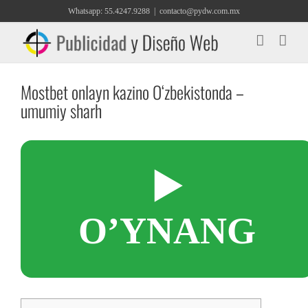
Saltar
Whatsapp: 55.4247.9288
|
contacto@pydw.com.mx
al
contenido
Mostbet onlayn kazino O‘zbekistonda –
umumiy sharh
▶️
O’YNANG