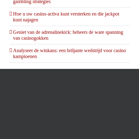
gambling strategies
Hoe u uw casino-activa kunt versterken en die jackpot
kunt najagen
Geniet van de adrenalinekick: beheers de ware spanning
van casinogokken
Analyseer de winkans: een briljante wedstrijd voor casino
kampioenen