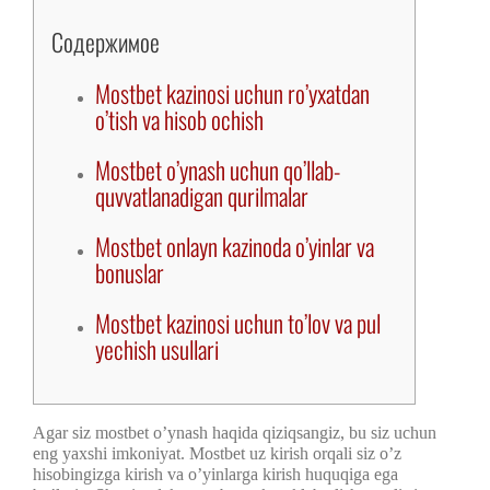
Содержимое
Mostbet kazinosi uchun ro’yxatdan
o’tish va hisob ochish
Mostbet o’ynash uchun qo’llab-
quvvatlanadigan qurilmalar
Mostbet onlayn kazinoda o’yinlar va
bonuslar
Mostbet kazinosi uchun to’lov va pul
yechish usullari
Agar siz mostbet o’ynash haqida qiziqsangiz, bu siz uchun
eng yaxshi imkoniyat. Mostbet uz kirish orqali siz o’z
hisobingizga kirish va o’yinlarga kirish huquqiga ega