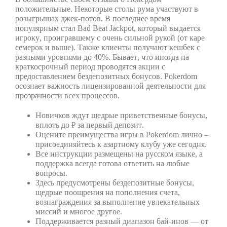
положительные. Некоторые столы рума участвуют в
розыгрышах джек-потов. В последнее время
популярным стал Bad Beat Jackpot, который выдается
игроку, проигравшему с очень сильной рукой (от каре
семерок и выше). Также клиенты получают кешбек с
разными уровнями до 40%. Бывает, что иногда на
краткосрочный период проводятся акции с
предоставлением бездепозитных бонусов. Pokerdom
осознает важность лицензированной деятельности для
прозрачности всех процессов.
Новичков ждут щедрые приветственные бонусы,
вплоть до ₽ за первый депозит.
Оцените преимущества игры в Pokerdom лично –
присоединяйтесь к азартному клубу уже сегодня.
Все инструкции размещены на русском языке, а
поддержка всегда готова ответить на любые
вопросы.
Здесь предусмотрены бездепозитные бонусы,
щедрые поощрения на пополнения счета,
вознаграждения за выполнение увлекательных
миссий и многое другое.
Поддерживается разный диапазон бай-инов — от