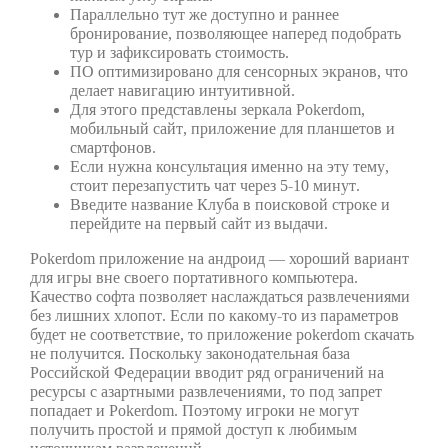
Параллельно тут же доступно и раннее
бронирование, позволяющее наперед подобрать
тур и зафиксировать стоимость.
ПО оптимизировано для сенсорных экранов, что
делает навигацию интуитивной.
Для этого представлены зеркала Pokerdom,
мобильный сайт, приложение для планшетов и
смартфонов.
Если нужна консультация именно на эту тему,
стоит перезапустить чат через 5-10 минут.
Введите название Клуба в поисковой строке и
перейдите на первый сайт из выдачи.
Pokerdom приложение на андроид — хороший вариант
для игры вне своего портативного компьютера.
Качество софта позволяет наслаждаться развлечениями
без лишних хлопот. Если по какому-то из параметров
будет не соответствие, то приложение pokerdom скачать
не получится. Поскольку законодательная база
Российской Федерации вводит ряд ограничений на
ресурсы с азартными развлечениями, то под запрет
попадает и Pokerdom. Поэтому игроки не могут
получить простой и прямой доступ к любимым