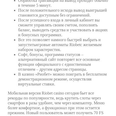
Обработка транзакций на вывод проходит обычно
в течение 5 минут.
После положительного исхода вывод выигрышей
становится доступным без ограничений.
После успешного входа в личный кабинет вы
сможете управлять своим счетом, пополнять
баланс, выводить средства и участвовать в акциях
и бонусных программах.
Все это позволяет намного быстрей выбрать и
запуститьигровые автоматы Riobetс желаемым
набором характеристик.
Софт, бонусы, программа статусов –
альтернативный сайт повторяет все основные
функции официального с единственным
отличием – другим адресом страницы.
В казино «Риобет» можно поиграть в бесплатном
демонстрационном режиме, осуществляя
виртуальные ставки.
Мобильная версия Riobet casino сегодня бьет все
рекорды по популярности, ведь крутить слоты через
смартфон в разы удобнее, чем через компьютер. Меню
более комфортное, а функционал при этом остается
прежним. Новый пользователь может получить 70 FS