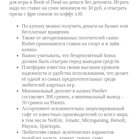
для игры в Book of Dead на деньги без депозита. Играть
надо по ставке на спин минимум по 30 руб, а отыграть
призы с фри спинов по кэффу х30.
По купону можно получить деньги на баланс или
бесплатные вращения.
Также от авторизованных посетителей casino
Riobet принимаются ставки на спорт и в лайв-
казино.
Важно учитывать, что бездепозитный bonus
должен быть отыгран перед выводом средств.
Платформа известна своим высоким уровнем
надежности и удобства использования, что делает
её одной из самых предпочтительных среди
любителей азартных игр.
Минимальный депозит в казино Риобет
составляет 300 гривен, а минимальный вывод –
20 гривен на Piastrix.
Ассортимент исключительно лицензированный
софт от известных производителей со всего мира,
в том числе NetEnt, Amatic, Microgaming, Betsoft,
Playson, Quickspin.
Любителям самых экзотических вариантов
подойдет падель, крикет, сквош, сумо.