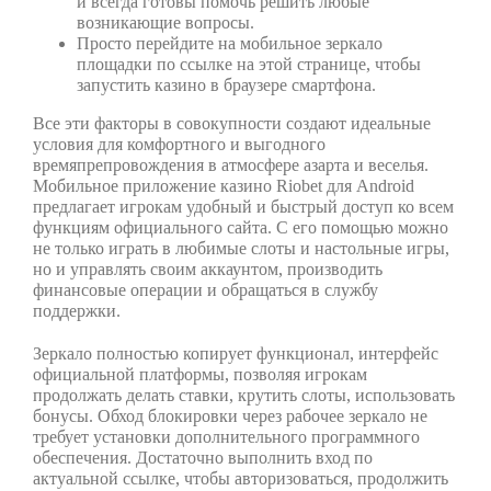
и всегда готовы помочь решить любые
возникающие вопросы.
Просто перейдите на мобильное зеркало
площадки по ссылке на этой странице, чтобы
запустить казино в браузере смартфона.
Все эти факторы в совокупности создают идеальные
условия для комфортного и выгодного
времяпрепровождения в атмосфере азарта и веселья.
Мобильное приложение казино Riobet для Android
предлагает игрокам удобный и быстрый доступ ко всем
функциям официального сайта. С его помощью можно
не только играть в любимые слоты и настольные игры,
но и управлять своим аккаунтом, производить
финансовые операции и обращаться в службу
поддержки.
Зеркало полностью копирует функционал, интерфейс
официальной платформы, позволяя игрокам
продолжать делать ставки, крутить слоты, использовать
бонусы. Обход блокировки через рабочее зеркало не
требует установки дополнительного программного
обеспечения. Достаточно выполнить вход по
актуальной ссылке, чтобы авторизоваться, продолжить