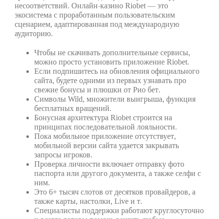
несоответствий. Онлайн-казино Riobet — это
экосистема с проработанным пользовательским
сценарием, адаптированная под международную
аудиторию.
Чтобы не скачивать дополнительные сервисы,
можно просто установить приложение Riobet.
Если подпишитесь на обновления официального
сайта, будете одними из первых узнавать про
свежие бонусы и плюшки от Рио бет.
Символы Wild, множители выигрыша, функция
бесплатных вращений.
Бонусная архитектура Riobet строится на
принципах последовательной лояльности.
Пока мобильное приложение отсутствует,
мобильной версии сайта удается закрывать
запросы игроков.
Проверка личности включает отправку фото
паспорта или другого документа, а также селфи с
ним.
Это 6+ тысяч слотов от десятков провайдеров, а
также карты, настолки, Live и т.
Специалисты поддержки работают круглосуточно