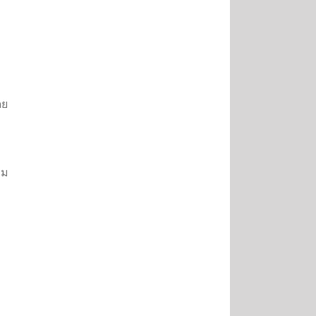
ดย
าม