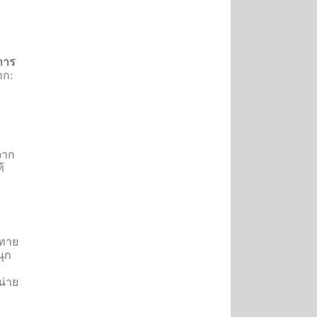
การ
าก:
จาก
้
าทาย
นุก
น่าย