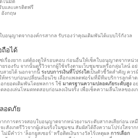
ตโนมัติ
รับและเครดิตฟรี
น อังกฤษ
ใบอนุญาตจากองค์กรสากล รับรองว่าคุณเดิมพันได้แบบไร้กังวล
อถือได้
ใช่เรื่องยาก แต่ต้องดูให้รอบคอบ ก่อนอื่นให้เช็คใบอนุญาตจากหน่ว
ยรองรับ จากนั้นดูรีวิวจากผู้ใช้จริงตามเว็บชุมชนหรือกลุ่มไลน์ อย่
ว็บสวยได้ นอกจากนี้
ระบบการเงินที่โปร่งใส
เป็นตัวชี้วัดสำคัญ ควรมี
งให้ทราบก่อนเปลี่ยนเงื่อนไข เลือกแพลตฟอร์มที่มีทีมบริการลูกค้า
่ล็อกยอดเดิมพันโดยพลการ ใช้
มาตรฐานความปลอดภัยระดับสูง
อย
มทดลองเล่นโหมดทดสอบก่อนลงเงินจริง เพื่อเช็คความลื่นไหลของเ
ปลอดภัย
ิ่มจากการตรวจสอบ
ใบอนุญาตจากหน่วยงานระดับสากล
เสียก่อน เหม
นผมจะสังเกตรีวิวจากผู้เล่นจริงในชุมชน สัมผัสได้ถึงความโปร่งใสจา
ม่มีคำว่า ‘ล็อกยูสเซอร์’ หรือติดเงินรางวัลไร้เหตุผล
การเลือก