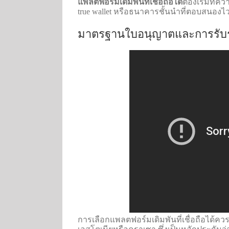
แพลตฟอร์มเดิมพันที่เชื่อถือได้
ต้องเริ่มที
true wallet หรือธนาคารชั้นนำที่ตอบสนองไ
มาตรฐานใบอนุญาตและการรับ
การเลือกแพลตฟอร์มเดิมพันที่เชื่อถือได้คว