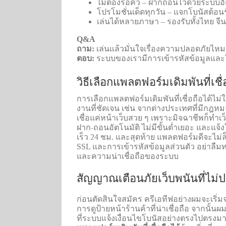
ไม่ต้องรอคิว – ฝากถอนไวด้วยระบบอั
โปรโมชั่นเด็ดทุกวัน – แจกโบนัสต้อน
เล่นได้หลายภาษา – รองรับทั้งไทย จี
Q&A
ถาม:
เล่นแล้วมั่นใจเรื่องความปลอดภัยไหม
ตอบ:
ระบบของเรามีการเข้ารหัสข้อมูลและ
วิธีเลือกแพลตฟอร์มเดิมพันที่เชื่
การเลือกแพลตฟอร์มเดิมพันที่เชื่อถือได้ไม่
งานที่ชัดเจน เช่น จากต่างประเทศที่มีกฎหมา
เชื่อแค่หน้าเว็บสวย ๆ เพราะมิจฉาชีพก็ทำเ
ฝาก-ถอนอัตโนมัติ ไม่มีขั้นต่ำเยอะ และแจ้
เร็ว 24 ชม. และสุดท้าย แพลตฟอร์มดีจะไม
SSL และการเข้ารหัสข้อมูลส่วนตัว อย่าลื
และความน่าเชื่อถือของระบบ
สัญญาณเตือนภัยเว็บพนันที่ไม่
ก่อนตัดสินใจสมัคร ครีเอทีฟอย่างผมจะเร
การดูป้ายหน้าร้านค้าที่น่าเชื่อถือ จากนั้
ที่ระบบแจ้งเงื่อนไขโบนัสอย่างตรงไปตรงมา ไ