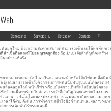
Conózcanos
Servicios
Cotización
Contacto
ิมพันยุคใหม่ ด้วยความสะดวกสบายที่สามารถเข้าเล่นได้ทุกที่ทุกเว
ที่น่าเชื่อถือและมีใบอนุญาตถูกต้อง
ถือเป็นปัจจัยสำคัญที่จะสร้าง
ินอย่างแท้จริง.
ал
Juegos de Casino en España
Secure Online Casinos I
Australia 2026: Trusted
и
Sites
Detalles
ด้ขยายขอบเขตออกไปไกลเกินกว่าสนามม้าหรือโต๊ะไพ่แบบดั้งเดิม ด
ัล ผู้เล่นสามารถเข้าถึงกิจกรรมการพนันนับพันรูปแบบได้ตลอด 24
สด สล็อตออนไลน์ พนันกีฬา หรือแม้แต่การเดิมพันในอีสปอร์ตและ
Detalles
้ขีดจำกัดนี้มาพร้อมกับข้อควรระวังที่สำคัญ โดยเฉพาะเรื่อง
การ
ซึ่งแตกต่างกันไปในแต่ละประเทศ การไม่มีข้อจำกัดทางกายภาพอ
ยและเวลาได้ง่าย ดังนั้น การทำความเข้าใจข้อกำหนดและผลกระทบท
นโลกการเดิมพันไร้พรมแดนนี้