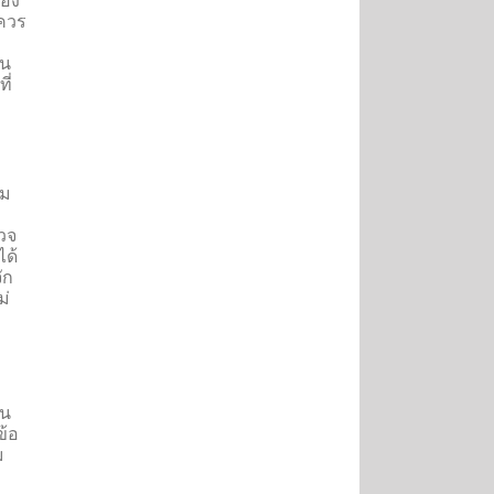
้อง
 ควร
้น
ี่
าม
วจ
ได้
ัก
ม่
ผน
ข้อ
ม