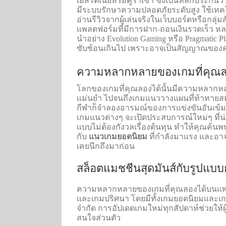
เอสโตเนียหรือคูราเซา ซึ่งเป็นหลักประกั
มีระบบรักษาความปลอดภัยระดับสูง ใช้เทคโน
อ่านรีวิวจากผู้เล่นจริงในเว็บบอร์ดหรือกลุ่
แพลตฟอร์มที่มีการฝาก-ถอนเงินรวดเร็ว หลาย
นำอย่าง Evolution Gaming หรือ Pragmatic Play
ซับซ้อนเกินไป เพราะอาจเป็นสัญญาณของค
ความหลากหลายของเกมที่คุณล
โลกของเกมที่คุณลองได้นั้นมีความหลากหลาย
แม่นยำ ไปจนถึงเกมแนววางแผนที่ท้าทายสม
กีฬาก็จำลองอารมณ์ของการแข่งขันอันเข้ม
เกมแนวต่างๆ จะเปิดประสบการณ์ใหม่ๆ ที่น่าตื
แบบไม่ต้องกังวลเรื่องต้นทุน ทำให้คุณค้นพบ
กับ
แนวเกมยอดนิยม
ที่กำลังมาแรง และอ
เคยนึกถึงมาก่อน
สล็อตแมชชีนสุดมันส์กับรูปแบ
ความหลากหลายของเกมที่คุณลองได้บนแพล
และเกมปริศนา โดยมีทั้งเกมยอดนิยมและเก
จำกัด การอัปเดตเกมใหม่ทุกสัปดาห์ช่วยให้ผ
สนใจส่วนตัว