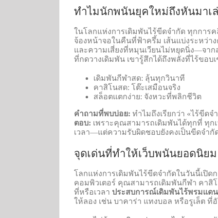
ทำไมนักพนันยุคใหม่ถึงหันมาเล
ในโลกแห่งการเดิมพันไร้ขีดจำกัด ทุกการคลิกค
จ้องหน้าจอในคืนที่ฟ้าครึ้ม เส้นแบ่งระหว่
และความเสี่ยงที่หมุนเวียนไม่หยุดนิ่ง—จากส
ที่กดวางเดิมพัน เขารู้สึกได้ถึงพลังที่ไร้ขอ
เดิมพันกีฬาสด: ลุ้นทุกวินาที
คาสิโนสด: โต๊ะเสมือนจริง
สล็อตแตกง่าย: จังหวะที่พลิกชีวิต
คำถามที่พบบ่อย:
ทำไมถึงเรียกว่า «ไร้ขีดจำ
ตอบ:
เพราะคุณสามารถเดิมพันได้ทุกที่ ทุกเ
เวลา—แต่ความรับผิดชอบยังคงเป็นขีดจำกัด
จุดเด่นที่ทำให้เว็บพนันยอดนิย
โลกแห่งการเดิมพันไร้ขีดจำกัดในวันนี้เปิดกว
คอมพิวเตอร์ คุณสามารถเดิมพันกีฬา คาสิโ
ที่หรือเวลา
ประสบการณ์เดิมพันไร้พรมแดน
ให้ลอง เช่น บาคาร่า แทงบอล หรือรูเล็ต ที่