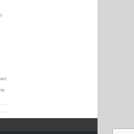
з
ает
тв