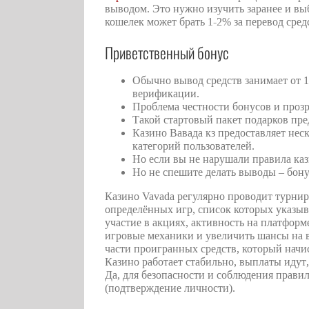
выводом. Это нужно изучить заранее и вы
кошелек может брать 1-2% за перевод сред
Приветственный бонус
Обычно вывод средств занимает от 1
верификации.
Проблема честности бонусов и проз
Такой стартовый пакет подарков пре
Казино Вавада кз предоставляет нес
категорий пользователей.
Но если вы не нарушали правила каз
Но не спешите делать выводы – бону
Казино Vavada регулярно проводит турн
определённых игр, список которых указыв
участие в акциях, активность на платформ
игровые механики и увеличить шансы на 
части проигранных средств, который начис
Казино работает стабильно, выплаты идут,
Да, для безопасности и соблюдения прави
(подтверждение личности).