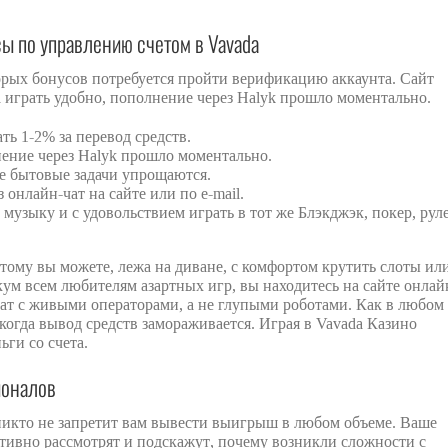
Detalles
ы по управлению счетом в Vavada
орых бонусов потребуется пройти верификацию аккаунта. Сайт
а играть удобно, пополнение через Halyk прошло моментально.
ь 1-2% за перевод средств.
нение через Halyk прошло моментально.
е бытовые задачи упрощаются.
 онлайн-чат на сайте или по e-mail.
зыку и с удовольствием играть в тот же Блэкджэк, покер, рул
тому вы можете, лежа на диване, с комфортом крутить слоты ил
кум всем любителям азартных игр, вы находитесь на сайте онлай
чат с живыми операторами, а не глупыми роботами. Как в любом
 когда вывод средств замораживается. Играя в Vavada Казино
ьги со счета.
ионалов
никто не запретит вам вывести выигрыш в любом объеме. Ваше
ивно рассмотрят и подскажут, почему возникли сложности с