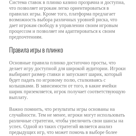
Система ставок в плинко казино прозрачна и доступна,
что позволяет игрокам легко ориентироваться в
правилах игры. Кроме того, платформа предлагает
возможность выбора различных уровней риска, что
дает игрокам свободу в управлении своим игровым
процессом и позволяет им адаптироваться к своим
предпочтениям.
Правила игры в плинко
Основные правила плинко достаточно просты, что
делает игру доступной для широкой аудитории. Игроки
выбирают размер ставки и запускают шарик, который
будет падать по игровому полю, сталкиваясь с
колышками. В зависимости от того, в какие ячейки
шарик приземляется, игрок получает соответствующую
выплату.
Важно помнить, что результаты игры основаны на
случайности. Тем не менее, игроки могут использовать
различные стратегии, чтобы увеличить свои шансы на
успех. Одной из таких стратегий является анализ
предыдущих игр, что может помочь в выборе более