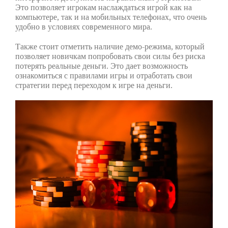
Это позволяет игрокам наслаждаться игрой как на
компьютере, так и на мобильных телефонах, что очень
удобно в условиях современного мира.
Также стоит отметить наличие демо-режима, который
позволяет новичкам попробовать свои силы без риска
потерять реальные деньги. Это дает возможность
ознакомиться с правилами игры и отработать свои
стратегии перед переходом к игре на деньги.