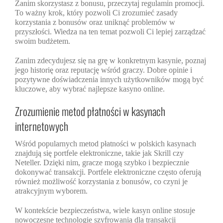
Zanim skorzystasz z bonusu, przeczytaj regulamin promocji.
To ważny krok, który pozwoli Ci zrozumieć zasady
korzystania z bonusów oraz uniknąć problemów w
przyszłości. Wiedza na ten temat pozwoli Ci lepiej zarządzać
swoim budżetem.
Zanim zdecydujesz się na grę w konkretnym kasynie, poznaj
jego historię oraz reputację wśród graczy. Dobre opinie i
pozytywne doświadczenia innych użytkowników mogą być
kluczowe, aby wybrać najlepsze kasyno online.
Zrozumienie metod płatności w kasynach
internetowych
Wśród popularnych metod płatności w polskich kasynach
znajdują się portfele elektroniczne, takie jak Skrill czy
Neteller. Dzięki nim, gracze mogą szybko i bezpiecznie
dokonywać transakcji. Portfele elektroniczne często oferują
również możliwość korzystania z bonusów, co czyni je
atrakcyjnym wyborem.
W kontekście bezpieczeństwa, wiele kasyn online stosuje
nowoczesne technologie szyfrowania dla transakcji