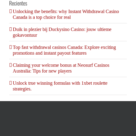
Recientes
Unlocking the benefits: why Instant Withdrawal Casino
Canada is a top choice for real
Duik in plezier bij Duckysino Casino: jouw ultieme
gokavontuur
Top fast withdrawal casinos Canada: Explore exciting
promotions and instant payout features
Claiming your welcome bonus at Neosurf Casinos
Australia: Tips for new players
Unlock true winning formulas with 1xbet roulette
strategies.