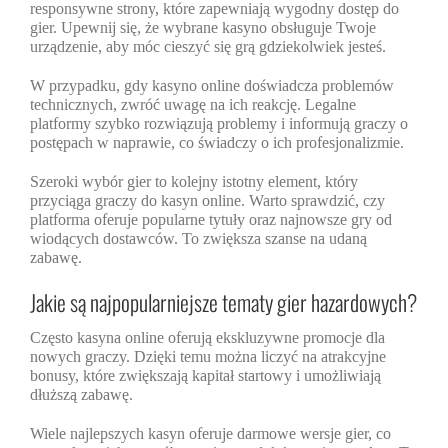
responsywne strony, które zapewniają wygodny dostęp do
gier. Upewnij się, że wybrane kasyno obsługuje Twoje
urządzenie, aby móc cieszyć się grą gdziekolwiek jesteś.
W przypadku, gdy kasyno online doświadcza problemów
technicznych, zwróć uwagę na ich reakcję. Legalne
platformy szybko rozwiązują problemy i informują graczy o
postępach w naprawie, co świadczy o ich profesjonalizmie.
Szeroki wybór gier to kolejny istotny element, który
przyciąga graczy do kasyn online. Warto sprawdzić, czy
platforma oferuje popularne tytuły oraz najnowsze gry od
wiodących dostawców. To zwiększa szanse na udaną
zabawę.
Jakie są najpopularniejsze tematy gier hazardowych?
Często kasyna online oferują ekskluzywne promocje dla
nowych graczy. Dzięki temu można liczyć na atrakcyjne
bonusy, które zwiększają kapitał startowy i umożliwiają
dłuższą zabawę.
Wiele najlepszych kasyn oferuje darmowe wersje gier, co