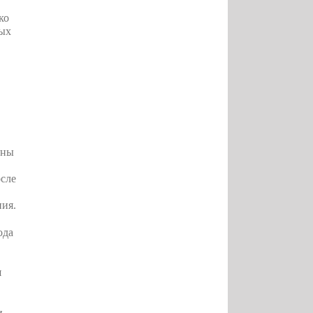
ко
вых
,
ены
осле
ния.
ода
я
и