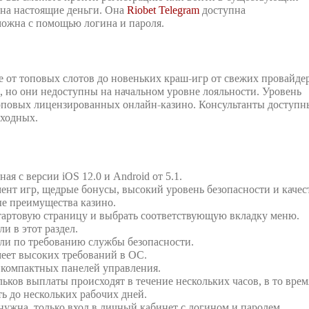
 на настоящие деньги. Она
Riobet Telegram
доступна
можна с помощью логина и пароля.
 от топовых слотов до новеньких краш-игр от свежих провайде
, но они недоступны на начальном уровне лояльности. Уровень
топовых лицензированных онлайн-казино. Консультанты доступн
ыходных.
ая с версии iOS 12.0 и Android от 5.1.
нт игр, щедрые бонусы, высокий уровень безопасности и качес
е преимущества казино.
стартовую страницу и выбрать соответствующую вкладку меню.
и в этот раздел.
или по требованию службы безопасности.
меет высоких требований в ОС.
 компактных панелей управления.
ков выплаты происходят в течение нескольких часов, в то врем
ть до нескольких рабочих дней.
 нужна, только вход в личный кабинет с логином и паролем.