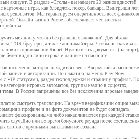
овый аккаунт. В разделе «Столы» вы найдёте 20 разновидностей
ые карточные игры, как блэкджэк, покер, баккара. Выигрыши лег
обных реквизитов. Мы гарантируем оперативность всех финансо
ортной. Онлайн казино Риобет обеспечивает честность и
стройства.
зучить механику можно без реальных вложений. Для обхода
исы, TOR-браузеры, а также анонимайзеры. Чтобы не скачивать
тановить приложение Riobet. Нужно взять документы (паспорт)
где будет видно лицо игрока и данные на паспорте.
авного меню, которое находится слева. Вверху сайта располож
тной записи и авторизации. По нажатию на меню Play Now
 с VIP-статусами, раздел техподдержки и страницу профиля. П
е категории игровых автоматов, группы казино в соцсетях,
и темы. В России запрещены все без исключения игровые заведе
сплатно смотреть трансляции. На время верификации опция выв
рмация в профиле и на фото документов не будет совпадать,
бывают фиксированными либо накапливаются при каждой ставке
чить случайно или во время бонусного раунда после составлени
ля слотов с крупными выплатами не создана.
ции присутствуют видеопокер, блэкджек, рулетки, лотереи. Пр