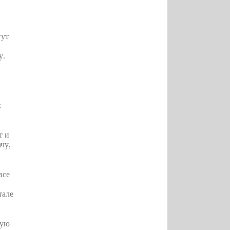
и
гут
у.
с
т и
чу,
все
тале
ную