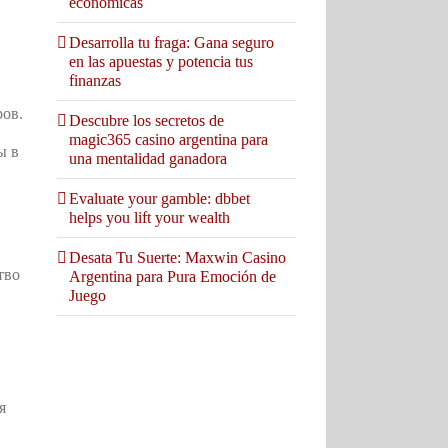
económicas
Desarrolla tu fraga: Gana seguro
en las apuestas y potencia tus
finanzas
ров.
Descubre los secretos de
magic365 casino argentina para
ы в
una mentalidad ganadora
Evaluate your gamble: dbbet
helps you lift your wealth
Desata Tu Suerte: Maxwin Casino
тво
Argentina para Pura Emoción de
Juego
я