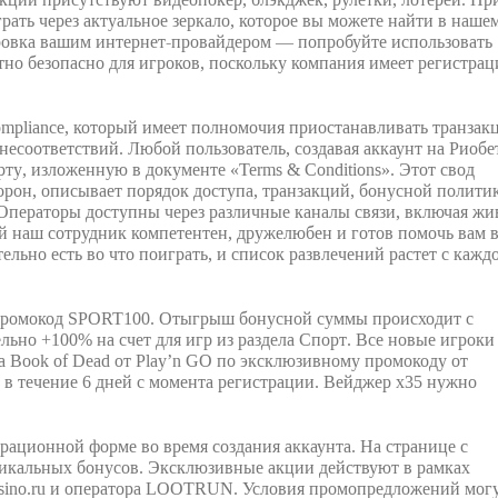
рать через актуальное зеркало, которое вы можете найти в наше
ровка вашим интернет-провайдером — попробуйте использовать
но безопасно для игроков, поскольку компания имеет регистра
mpliance, который имеет полномочия приостанавливать транзак
несоответствий. Любой пользователь, создавая аккаунт на Риобе
у, изложенную в документе «Terms & Conditions». Этот свод
орон, описывает порядок доступа, транзакций, бонусной полити
Операторы доступны через различные каналы связи, включая жи
й наш сотрудник компетентен, дружелюбен и готов помочь вам 
ельно есть во что поиграть, и список развлечений растет с кажд
 промокод SPORT100. Отыгрыш бонусной суммы происходит с
льно +100% на счет для игр из раздела Спорт. Все новые игроки
а Book of Dead от Play’n GO по эксклюзивному промокоду от
 в течение 6 дней с момента регистрации. Вейджер х35 нужно
страционной форме во время создания аккаунта. На странице с
никальных бонусов. Эксклюзивные акции действуют в рамках
asino.ru и оператора LOOTRUN. Условия промопредложений мог