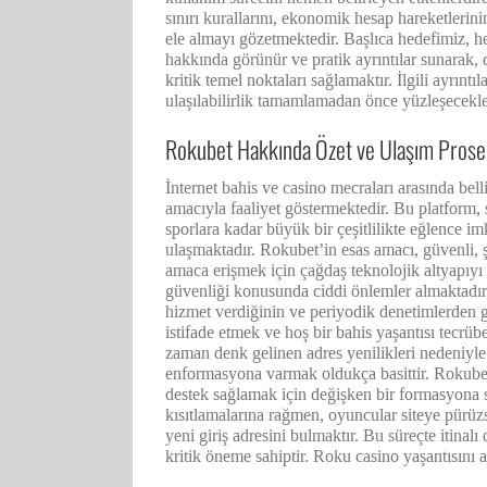
sınırı kurallarını, ekonomik hesap hareketlerini
ele almayı gözetmektedir. Başlıca hedefimiz, h
hakkında görünür ve pratik ayrıntılar sunarak, 
kritik temel noktaları sağlamaktır. İlgili ayrınt
ulaşılabilirlik tamamlamadan önce yüzleşecekler
Rokubet Hakkında Özet ve Ulaşım Prose
İnternet bahis ve casino mecraları arasında be
amacıyla faaliyet göstermektedir. Bu platform, 
sporlara kadar büyük bir çeşitlilikte eğlence im
ulaşmaktadır. Rokubet’in esas amacı, güvenli, 
amaca erişmek için çağdaş teknolojik altyapıyı 
güvenliği konusunda ciddi önlemler almaktadır. 
hizmet verdiğinin ve periyodik denetimlerden ge
istifade etmek ve hoş bir bahis yaşantısı tecrüb
zaman denk gelinen adres yenilikleri nedeniyle b
enformasyona varmak oldukça basittir. Rokubet, 
destek sağlamak için değişken bir formasyona s
kısıtlamalarına rağmen, oyuncular siteye pürüzs
yeni giriş adresini bulmaktır. Bu süreçte itina
kritik öneme sahiptir. Roku casino yaşantısını 