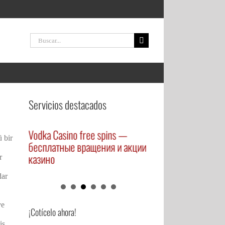
Buscar:
Servicios destacados
Adult Chat Room
з
Vodka Casino free spins —
 bir
та
бесплатные вращения и акции
Login, Free & Na
казино
r
Detalles
dar
Detalles
ve
¡Cotícelo ahora!
is