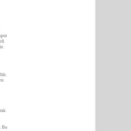
l
spor
rli
in
ahis
en
arak
r. Bu