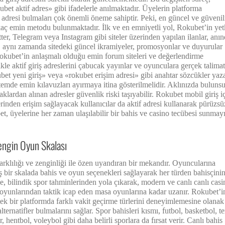
bet aktif adres» gibi ifadelerle anılmaktadır. Üyelerin platforma
f adresi bulmaları çok önemli öneme sahiptir. Peki, en güncel ve güvenil
rkaç emin metodu bulunmaktadır. İlk ve en emniyetli yol, Rokubet’in yetk
ter, Telegram veya Instagram gibi siteler üzerinden yapılan ilanlar, anı
ar, aynı zamanda sitedeki güncel ikramiyeler, promosyonlar ve duyurular
 Rokubet’in anlaşmalı olduğu emin forum siteleri ve değerlendirme
kle aktif giriş adreslerini çabucak yayınlar ve oyunculara gerçek talimat
et yeni giriş» veya «rokubet erişim adresi» gibi anahtar sözcükler yaz
ntemde emin kılavuzları ayırmaya itina gösterilmelidir. Aklınızda buluns
ardan alınan adresler güvenlik riski taşıyabilir. Rokubet mobil giriş i
rinden erişim sağlayacak kullanıcılar da aktif adresi kullanarak pürüzsü
et, üyelerine her zaman ulaşılabilir bir bahis ve casino tecübesi sunmay
engin Oyun Skalası
arklılığı ve zenginliği ile özen uyandıran bir mekandır. Oyuncularına
iş bir skalada bahis ve oyun seçenekleri sağlayarak her türden bahisçini
e, bilindik spor tahminlerinden yola çıkarak, modern ve canlı canlı casi
t oyunlarından taktik icap eden masa oyunlarına kadar uzanır. Rokubet’i
 tek bir platformda farklı vakit geçirme türlerini deneyimlemesine olanak
lternatifler bulmalarını sağlar. Spor bahisleri kısmı, futbol, basketbol, te
r, hentbol, voleybol gibi daha belirli sporlara da fırsat verir. Canlı bahis