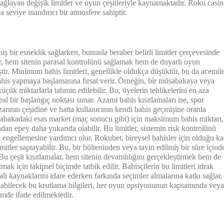
sağlayan değişik limitler ve oyun çeşitleriyle kaynamaktadır. Roku casi
 seviye inandırıcı bir atmosfere sahiptir.
iş bir esneklik sağlarken, bununla beraber belirli limitler çerçevesinde
ler, hem sitenin parasal kontrolünü sağlamak hem de duyarlı oyun
ştir. Minimum bahis limitleri, genellikle oldukça düşüktür, bu da acemil
a bahis yapmaya başlamasına fırsat verir. Örneğin, bir müsabakaya veya
k miktarlarla tahmin edilebilir. Bu, üyelerin tehlikelerini en aza
eal bir başlangıç noktası sunar. Azami bahis kısıtlamaları ise, spor
azarının çeşidine ve hatta kullanıcının kendi bahis geçmişine oranla
müsabakadaki esas market (maç sonucu gibi) için maksimum bahis miktarı,
adan epey daha yukarıda olabilir. Bu limitler, sistemin risk kontrolünü
engellemesine yardımcı olur. Rokubet, bireysel bahisler için olduğu ka
mitler saptayabilir. Bu, bir bülteninden veya tayin edilmiş bir süre içind
 Bu çeşit kısıtlamalar, hem sitenin devamlılığını gerçekleştirmek hem de
mak için takipsel biçimde tatbik edilir. Bahisçilerin bu limitleri idrak
ali kaynaklarını idare ederken farkında seçimler almalarına katkı sağlar.
ılabilecek bu kısıtlama bilgileri, her oyun opsiyonunun kapsamında veya
imde ifade edilmektedir.