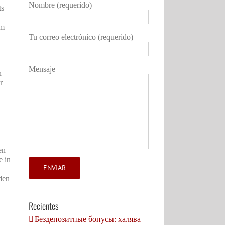
Nombre (requerido)
ts
im
Tu correo electrónico (requerido)
Mensaje
n
r
en
e in
den
Recientes
Бездепозитные бонусы: халява