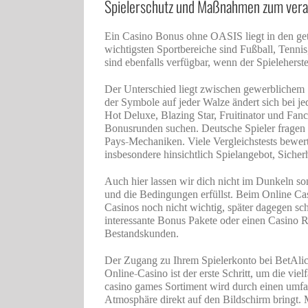
Spielerschutz und Maßnahmen zum ver
Ein Casino Bonus ohne OASIS liegt in den get
wichtigsten Sportbereiche sind Fußball, Ten
sind ebenfalls verfügbar, wenn der Spieleherste
Der Unterschied liegt zwischen gewerblichem Sp
der Symbole auf jeder Walze ändert sich bei j
Hot Deluxe, Blazing Star, Fruitinator und Fan
Bonusrunden suchen. Deutsche Spieler fragen
Pays-Mechaniken. Viele Vergleichstests bewer
insbesondere hinsichtlich Spielangebot, Siche
Auch hier lassen wir dich nicht im Dunkeln son
und die Bedingungen erfüllst. Beim Online Ca
Casinos noch nicht wichtig, später dagegen sc
interessante Bonus Pakete oder einen Casino
Bestandskunden.
Der Zugang zu Ihrem Spielerkonto bei BetAlice 
Online-Casino ist der erste Schritt, um die vi
casino games Sortiment wird durch einen umfa
Atmosphäre direkt auf den Bildschirm bringt. 