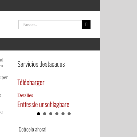
Buscar:
nd
Servicios destacados
en
uper
Télécharger
ми
e
Detalles
Entfessle unschlagbare
Glücksspielkraft: die echte
st
Einstellungsumkehr
¡Cotícelo ahora!
Detalles