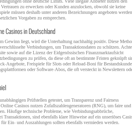
edingungen ohne deutsche Limits. Viele illegale Anbieter nutzen den
 Vertrauen zu erwecken oder Kunden anzulocken, obwohl sie keine
enspiele müssen deshalb unter anderen Bezeichnungen angeboten werden
tzlichen Vorgaben zu entsprechen.
ne Casinos in Deutschland
m Gewinn liegt, wird die Unterhaltung nachhaltig positiv. Diese Meth
 verschlüsselte Verbindungen, um Transaktionsdaten zu schützen. Acht
site sowie auf die Lizenz der Eidgenössischen Finanzmarktaufsicht
bedingungen zu prüfen, da diese oft an bestimmte Fristen geknüpft si
k-Angebote, Freispiele für Slots oder Reload-Boni für Bestandskunde
gsplattformen oder Software-Abos, die oft versteckt in Newslettern od
iel
abhängigen Prüfstellen getestet, um Transparenz und Fairness
e Online Casinos nutzen Zufallszahlengeneratoren (RNG), um faire und
sten. Häufige technische Probleme, wie Verbindungsabbrüche,
 Transaktionen, sind ebenfalls klare Hinweise auf ein unseriöses Casi
für Ein- und Auszahlungen sollten ebenfalls vermieden werden.