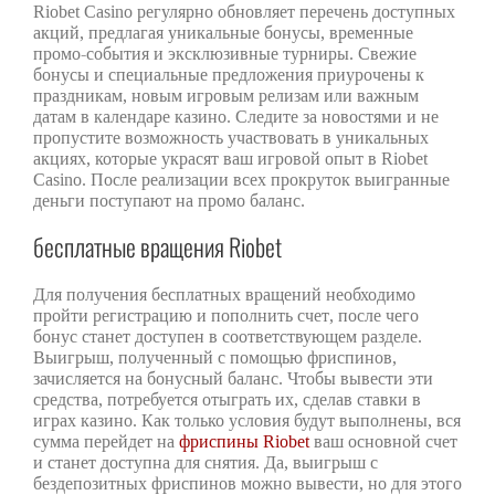
Riobet Casino регулярно обновляет перечень доступных
акций, предлагая уникальные бонусы, временные
промо-события и эксклюзивные турниры. Свежие
бонусы и специальные предложения приурочены к
праздникам, новым игровым релизам или важным
датам в календаре казино. Следите за новостями и не
пропустите возможность участвовать в уникальных
акциях, которые украсят ваш игровой опыт в Riobet
Casino. После реализации всех прокруток выигранные
деньги поступают на промо баланс.
бесплатные вращения Riobet
Для получения бесплатных вращений необходимо
пройти регистрацию и пополнить счет, после чего
бонус станет доступен в соответствующем разделе.
Выигрыш, полученный с помощью фриспинов,
зачисляется на бонусный баланс. Чтобы вывести эти
средства, потребуется отыграть их, сделав ставки в
играх казино. Как только условия будут выполнены, вся
сумма перейдет на
фриспины Riobet
ваш основной счет
и станет доступна для снятия. Да, выигрыш с
бездепозитных фриспинов можно вывести, но для этого