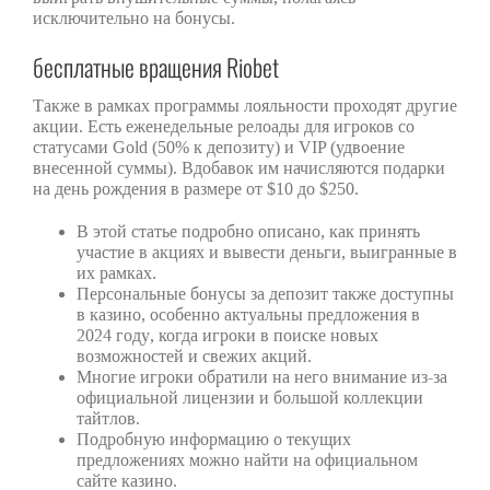
исключительно на бонусы.
бесплатные вращения Riobet
Также в рамках программы лояльности проходят другие
акции. Есть еженедельные релоады для игроков со
статусами Gold (50% к депозиту) и VIP (удвоение
внесенной суммы). Вдобавок им начисляются подарки
на день рождения в размере от $10 до $250.
В этой статье подробно описано, как принять
участие в акциях и вывести деньги, выигранные в
их рамках.
Персональные бонусы за депозит также доступны
в казино, особенно актуальны предложения в
2024 году, когда игроки в поиске новых
возможностей и свежих акций.
Многие игроки обратили на него внимание из-за
официальной лицензии и большой коллекции
тайтлов.
Подробную информацию о текущих
предложениях можно найти на официальном
сайте казино.