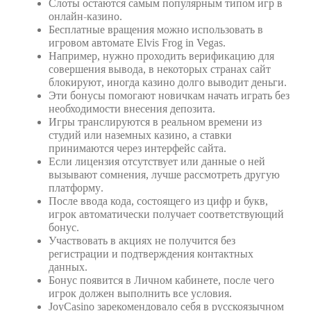
Слоты остаются самым популярным типом игр в
онлайн-казино.
Бесплатные вращения можно использовать в
игровом автомате Elvis Frog in Vegas.
Например, нужно проходить верификацию для
совершения вывода, в некоторых странах сайт
блокируют, иногда казино долго выводит деньги.
Эти бонусы помогают новичкам начать играть без
необходимости внесения депозита.
Игры транслируются в реальном времени из
студий или наземных казино, а ставки
принимаются через интерфейс сайта.
Если лицензия отсутствует или данные о ней
вызывают сомнения, лучше рассмотреть другую
платформу.
После ввода кода, состоящего из цифр и букв,
игрок автоматически получает соответствующий
бонус.
Участвовать в акциях не получится без
регистрации и подтверждения контактных
данных.
Бонус появится в Личном кабинете, после чего
игрок должен выполнить все условия.
JoyCasino зарекомендовало себя в русскоязычном