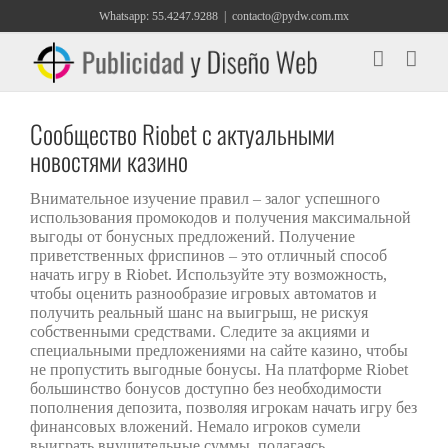
Saltar
Whatsapp: 55.4247.9288
|
contacto@pydw.com.mx
al
contenido
Сообщество Riobet с актуальными
новостями казино
Внимательное изучение правил – залог успешного
использования промокодов и получения максимальной
выгоды от бонусных предложений. Получение
приветственных фриспинов – это отличный способ
начать игру в Riobet. Используйте эту возможность,
чтобы оценить разнообразие игровых автоматов и
получить реальный шанс на выигрыш, не рискуя
собственными средствами. Следите за акциями и
специальными предложениями на сайте казино, чтобы
не пропустить выгодные бонусы. На платформе Riobet
большинство бонусов доступно без необходимости
пополнения депозита, позволяя игрокам начать игру без
финансовых вложений. Немало игроков сумели
выиграть внушительные суммы, полагаясь