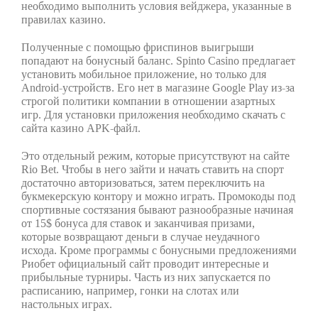
необходимо выполнить условия вейджера, указанные в
правилах казино.
Полученные с помощью фриспинов выигрыши
попадают на бонусный баланс. Spinto Casino предлагает
установить мобильное приложение, но только для
Android-устройств. Его нет в магазине Google Play из-за
строгой политики компании в отношении азартных
игр. Для установки приложения необходимо скачать с
сайта казино APK-файл.
Это отдельный режим, которые присутствуют на сайте
Rio Bet. Чтобы в него зайти и начать ставить на спорт
достаточно авторизоваться, затем переключить на
букмекерскую контору и можно играть. Промокоды под
спортивные состязания бывают разнообразные начиная
от 15$ бонуса для ставок и заканчивая призами,
которые возвращают деньги в случае неудачного
исхода. Кроме программы с бонусными предложениями
Риобет официальный сайт проводит интересные и
прибыльные турниры. Часть из них запускается по
расписанию, например, гонки на слотах или
настольных играх.