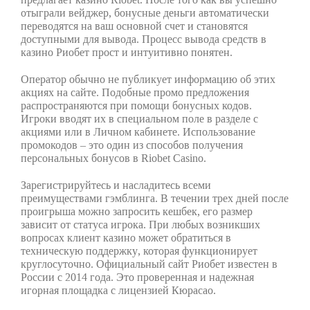
отыграли вейджер, бонусные деньги автоматически
переводятся на ваш основной счет и становятся
доступными для вывода. Процесс вывода средств в
казино Риобет прост и интуитивно понятен.
Оператор обычно не публикует информацию об этих
акциях на сайте. Подобные промо предложения
распространяются при помощи бонусных кодов.
Игроки вводят их в специальном поле в разделе с
акциями или в Личном кабинете. Использование
промокодов – это один из способов получения
персональных бонусов в Riobet Casino.
Зарегистрируйтесь и насладитесь всеми
преимуществами гэмблинга. В течении трех дней после
проигрыша можно запросить кешбек, его размер
зависит от статуса игрока. При любых возникших
вопросах клиент казино может обратиться в
техническую поддержку, которая функционирует
круглосуточно. Официальный сайт Риобет известен в
России с 2014 года. Это проверенная и надежная
игорная площадка с лицензией Кюрасао.