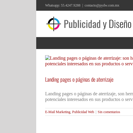
Saltar
Whatsapp: 55.4247.9288
|
contacto@pydw.com.mx
al
contenido
Landing pages o páginas de aterrizaje
Landing pages o páginas de aterrizaje, son herr
potenciales interesados en sus productos o servi
E-Mail Marketing
,
Publicidad Web
|
Sin comentarios