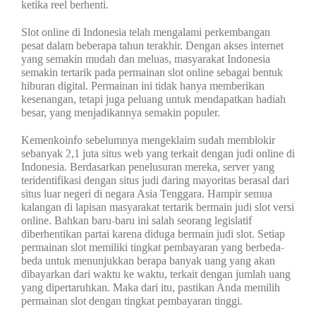
ketika reel berhenti.
Slot online di Indonesia telah mengalami perkembangan
pesat dalam beberapa tahun terakhir. Dengan akses internet
yang semakin mudah dan meluas, masyarakat Indonesia
semakin tertarik pada permainan slot online sebagai bentuk
hiburan digital. Permainan ini tidak hanya memberikan
kesenangan, tetapi juga peluang untuk mendapatkan hadiah
besar, yang menjadikannya semakin populer.
Kemenkoinfo sebelumnya mengeklaim sudah memblokir
sebanyak 2,1 juta situs web yang terkait dengan judi online di
Indonesia. Berdasarkan penelusuran mereka, server yang
teridentifikasi dengan situs judi daring mayoritas berasal dari
situs luar negeri di negara Asia Tenggara. Hampir semua
kalangan di lapisan masyarakat tertarik bermain judi slot versi
online. Bahkan baru-baru ini salah seorang legislatif
diberhentikan partai karena diduga bermain judi slot. Setiap
permainan slot memiliki tingkat pembayaran yang berbeda-
beda untuk menunjukkan berapa banyak uang yang akan
dibayarkan dari waktu ke waktu, terkait dengan jumlah uang
yang dipertaruhkan. Maka dari itu, pastikan Anda memilih
permainan slot dengan tingkat pembayaran tinggi.