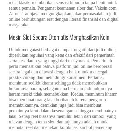
meja klasik, memberikan sensasi hiburan tanpa henti untuk
semua pemain. Pengamat keamanan siber dari Vaksin.com,
Alfons Tanujaya mengungkapkan, akar permasalahan judi
online berhubungan erat dengan literasi finansial dan digital
masyarakat.
Mesin Slot Secara Otomatis Menghasilkan Koin
Untuk mengatasi berbagai dampak negatif dari judi online,
diperlukan regulasi yang ketat dan efektif dari pemerintah
serta kesadaran yang tinggi dari masyarakat. Pemerintah
perlu memastikan bahwa platform judi online beroperasi
secara legal dan diawasi dengan baik untuk mencegah
praktik curang dan melindungi konsumen. Pertama,
meminum sedikit khamr sehingga tidak memabukkan
hukumnya haram, sebagaimana bermain judi hukumnya
haram meski tidak memabukkan. Kedua, meminum khamr
bisa membuat orang lalai beribadah karena pengaruh
memabukannya, demikian juga judi bisa membuat
pemainnya larut dalam kesenangan sehingga membuatnya
lalai. Setiap reel biasanya memiliki lebih dari simbol, yang
relevan dengan tema slot, dan tujuannya adalah untuk
memutar reel dan menekan kombinasi simbol pemenang