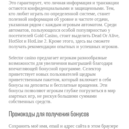
Это гарантирует, что личная информация и транзакции
остаются конфиденциальными и защищенными. Тем,
кто любит играть по определенной системе, станет
полезной информация об уровне и частоте отдачи,
указанная рядом с каждым игровым автоматом. Среди
автоматов, пользующихся особой популярностью у
посетителей Gold Casino, стоит выделить Dead Or Alive,
HotSlot и HotLine 2. Кроме этого, здесь вы сможете
получать рекомендации опытных и успешных игроков.
Selector casino предлагает игрокам разнообразные
возможности для увеличения выигрышей благодаря
впечатляющей бонусной программе. Селектор
приветствует новых пользователей щедрым
приветственным пакетом, который включает в себя
бонусы на депозиты и бесплатные вращения. Эти
бонусы позволяют игрокам глубже погрузиться в мир
азартных игр, не рискуя большими суммами
собственных средств.
Промокоды для получения бонусов
Сохранить моё имя, email и адрес сайта в этом браузере