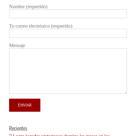
Nombre (requerido)
Tu correo electrónico (requerido)
Mensaje
Recientes