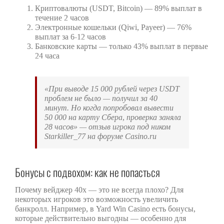
Криптовалюты (USDT, Bitcoin) — 89% выплат в
течение 2 часов
Электронные кошельки (Qiwi, Payeer) — 76%
выплат за 6-12 часов
Банковские карты — только 43% выплат в первые
24 часа
«При выводе 15 000 рублей через USDT
проблем не было — получил за 40
минут. Но когда попробовал вывести
50 000 на карту Сбера, проверка заняла
28 часов» — отзыв игрока под ником
Starkiller_77 на форуме Casino.ru
Бонусы с подвохом: как не попасться
Почему вейджер 40x — это не всегда плохо? Для
некоторых игроков это возможность увеличить
банкролл. Например, в Yard Win Casino есть бонусы,
которые действительно выгодны — особенно для