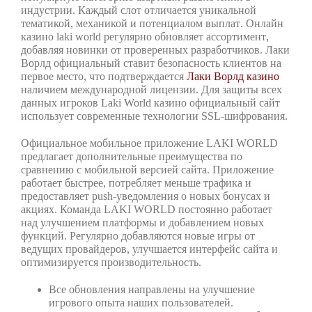
индустрии. Каждый слот отличается уникальной
тематикой, механикой и потенциалом выплат. Онлайн
казино laki world регулярно обновляет ассортимент,
добавляя новинки от проверенных разработчиков. Лаки
Ворлд официальный ставит безопасность клиентов на
первое место, что подтверждается
Лаки Ворлд казино
наличием международной лицензии. Для защиты всех
данных игроков Laki World казино официальный сайт
использует современные технологии SSL-шифрования.
Официальное мобильное приложение LAKI WORLD
предлагает дополнительные преимущества по
сравнению с мобильной версией сайта. Приложение
работает быстрее, потребляет меньше трафика и
предоставляет push-уведомления о новых бонусах и
акциях. Команда LAKI WORLD постоянно работает
над улучшением платформы и добавлением новых
функций. Регулярно добавляются новые игры от
ведущих провайдеров, улучшается интерфейс сайта и
оптимизируется производительность.
Все обновления направлены на улучшение
игрового опыта наших пользователей.