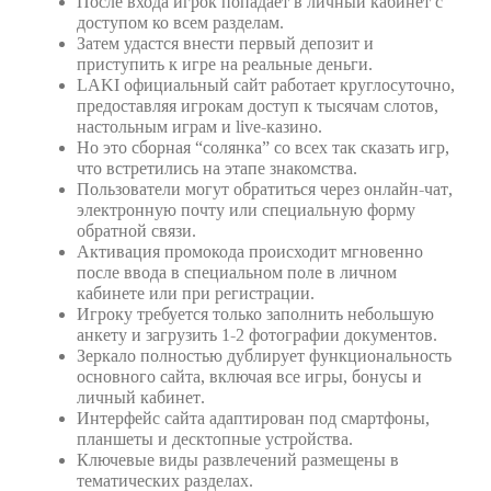
После входа игрок попадает в личный кабинет с
доступом ко всем разделам.
Затем удастся внести первый депозит и
приступить к игре на реальные деньги.
LAKI официальный сайт работает круглосуточно,
предоставляя игрокам доступ к тысячам слотов,
настольным играм и live-казино.
Но это сборная “солянка” со всех так сказать игр,
что встретились на этапе знакомства.
Пользователи могут обратиться через онлайн-чат,
электронную почту или специальную форму
обратной связи.
Активация промокода происходит мгновенно
после ввода в специальном поле в личном
кабинете или при регистрации.
Игроку требуется только заполнить небольшую
анкету и загрузить 1-2 фотографии документов.
Зеркало полностью дублирует функциональность
основного сайта, включая все игры, бонусы и
личный кабинет.
Интерфейс сайта адаптирован под смартфоны,
планшеты и десктопные устройства.
Ключевые виды развлечений размещены в
тематических разделах.