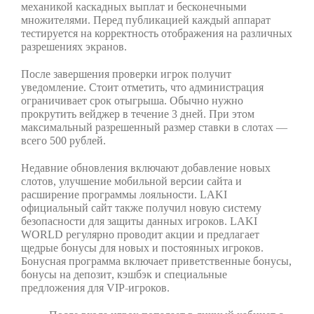
механикой каскадных выплат и бесконечными
множителями. Перед публикацией каждый аппарат
тестируется на корректность отображения на различных
разрешениях экранов.
После завершения проверки игрок получит
уведомление. Стоит отметить, что администрация
ограничивает срок отыгрыша. Обычно нужно
прокрутить вейджер в течение 3 дней. При этом
максимальный разрешенный размер ставки в слотах —
всего 500 рублей.
Недавние обновления включают добавление новых
слотов, улучшение мобильной версии сайта и
расширение программы лояльности. LAKI
официальный сайт также получил новую систему
безопасности для защиты данных игроков. LAKI
WORLD регулярно проводит акции и предлагает
щедрые бонусы для новых и постоянных игроков.
Бонусная программа включает приветственные бонусы,
бонусы на депозит, кэшбэк и специальные
предложения для VIP-игроков.