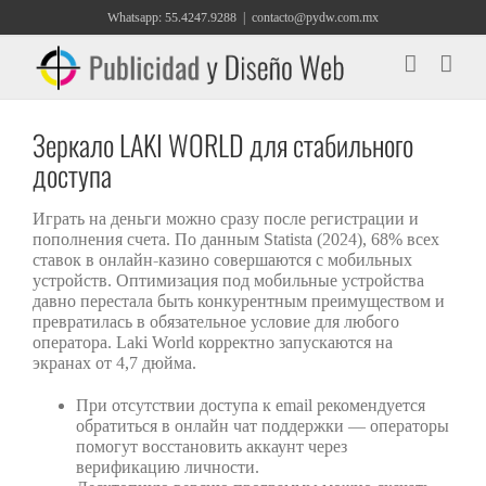
Saltar
Whatsapp: 55.4247.9288
|
contacto@pydw.com.mx
al
contenido
Зеркало LAKI WORLD для стабильного
доступа
Играть на деньги можно сразу после регистрации и
пополнения счета. По данным Statista (2024), 68% всех
ставок в онлайн-казино совершаются с мобильных
устройств. Оптимизация под мобильные устройства
давно перестала быть конкурентным преимуществом и
превратилась в обязательное условие для любого
оператора. Laki World корректно запускаются на
экранах от 4,7 дюйма.
При отсутствии доступа к email рекомендуется
обратиться в онлайн чат поддержки — операторы
помогут восстановить аккаунт через
верификацию личности.