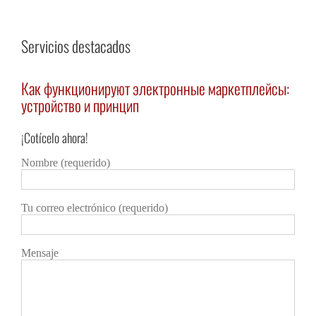
Servicios destacados
бэк
Как функционируют электронные маркетплейсы:
Yar
устройство и принцип
игр
¡Cotícelo ahora!
Detalles
Deta
Nombre (requerido)
Tu correo electrónico (requerido)
Mensaje