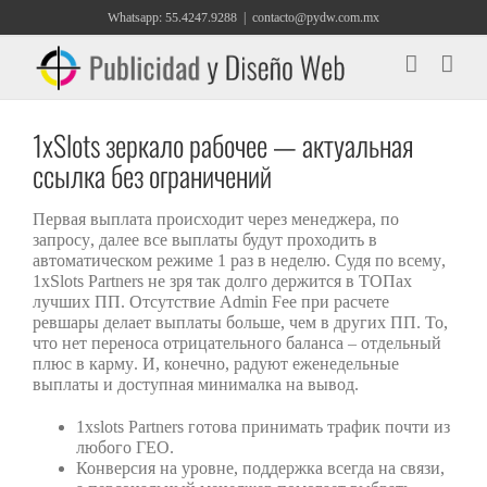
Saltar
Whatsapp: 55.4247.9288
|
contacto@pydw.com.mx
al
contenido
1xSlots зеркало рабочее — актуальная
ссылка без ограничений
Первая выплата происходит через менеджера, по
запросу, далее все выплаты будут проходить в
автоматическом режиме 1 раз в неделю. Судя по всему,
1xSlots Partners не зря так долго держится в ТОПах
лучших ПП. Отсутствие Admin Fee при расчете
ревшары делает выплаты больше, чем в других ПП. То,
что нет переноса отрицательного баланса – отдельный
плюс в карму. И, конечно, радуют еженедельные
выплаты и доступная минималка на вывод.
1xslots Partners готова принимать трафик почти из
любого ГЕО.
Конверсия на уровне, поддержка всегда на связи,