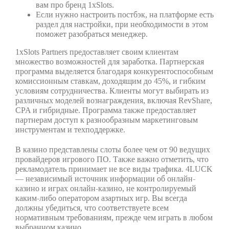
вам про бренд 1xSlots.
Если нужно настроить постбэк, на платформе есть
раздел для настройки, при необходимости в этом
поможет разобраться менеджер.
1xSlots Partners предоставляет своим клиентам
множество возможностей для заработка. Партнерская
программа выделяется благодаря конкурентоспособным
комиссионным ставкам, доходящим до 45%, и гибким
условиям сотрудничества. Клиенты могут выбирать из
различных моделей вознаграждения, включая RevShare,
CPA и гибридные. Программа также предоставляет
партнерам доступ к разнообразным маркетинговым
инструментам и техподдержке​​​​.
В казино представлены слоты более чем от 90 ведущих
провайдеров игрового ПО. Также важно отметить, что
рекламодатель принимает не все виды трафика. 4LUCK
— независимый источник информации об онлайн-
казино и играх онлайн-казино, не контролируемый
каким-либо оператором азартных игр. Вы всегда
должны убедиться, что соответствуете всем
нормативным требованиям, прежде чем играть в любом
выбранном казино.