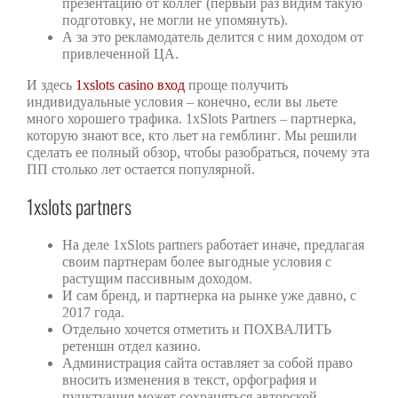
презентацию от коллег (первый раз видим такую
подготовку, не могли не упомянуть).
А за это рекламодатель делится с ним доходом от
привлеченной ЦА.
И здесь
1xslots casino вход
проще получить
индивидуальные условия – конечно, если вы льете
много хорошего трафика. 1xSlots Partners – партнерка,
которую знают все, кто льет на гемблинг. Мы решили
сделать ее полный обзор, чтобы разобраться, почему эта
ПП столько лет остается популярной.
1xslots partners
На деле 1xSlots partners работает иначе, предлагая
своим партнерам более выгодные условия с
растущим пассивным доходом.
И сам бренд, и партнерка на рынке уже давно, с
2017 года.
Отдельно хочется отметить и ПОХВАЛИТЬ
ретеншн отдел казино.
Администрация сайта оставляет за собой право
вносить изменения в текст, орфография и
пунктуация может сохраняться авторской.