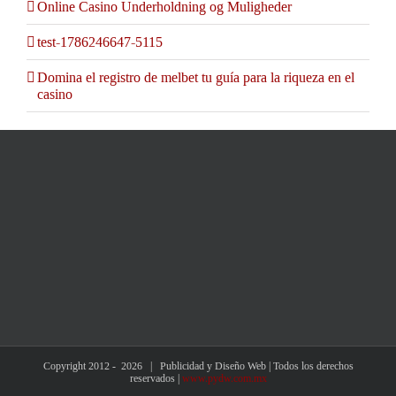
Online Casino Underholdning og Muligheder
test-1786246647-5115
Domina el registro de melbet tu guía para la riqueza en el
casino
Copyright 2012 -
2026 | Publicidad y Diseño Web | Todos los derechos
reservados |
www.pydw.com.mx