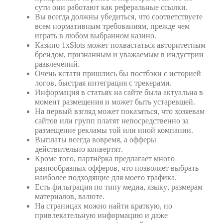
сути они работают как реферальные ссылки.
Вы всегда должны убедиться, что соответствуете
всем нормативным требованиям, прежде чем
играть в любом выбранном казино.
Казино 1xSlots может похвастаться авторитетным
брендом, признанным и уважаемым в индустрии
развлечений.
Очень кстати пришлись бы постбэки с историей
логов, быстрая интеграция с трекерами.
Информация в статьях на сайте была актуальна в
момент размещения и может быть устаревшей.
На первый взгляд может показаться, что хозяевам
сайтов или групп платят непосредственно за
размещение рекламы той или иной компании.
Выплаты всегда вовремя, а офферы
действительно конвертят.
Кроме того, партнёрка предлагает много
разнообразных офферов, что позволяет выбрать
наиболее подходящие для моего трафика.
Есть фильтрация по типу медиа, языку, размерам
материалов, валюте.
На страницах можно найти краткую, но
привлекательную информацию и даже