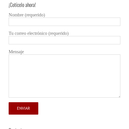
¡Cotícelo ahora!
Detalles
Deta
Nombre (requerido)
Tu correo electrónico (requerido)
Mensaje