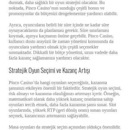
durmak, daha sağlıklı bir oyun stratejisi olacaktır. Bu
noktada, Pinco Casino’nun sunduğu çeşitli bonus ve
promosyonlar da bütçenizi dengelemenize yardımcı olabilir.
Ayrıca, oyuncuların belirli bir süre içinde ne kadar süre
oynayacaklarını da planlaması gerekir. Süre sınırlaması
koymak, aşırıya kaçmanın önüne geçebilir. Pinco Casino,
kullanıcı dostu arayüzü ile zaman yönetimi konusunda da
oyunculara yardımcı olmak için çeşitli seçenekler
sunmaktadır. Dikkatli bir bütçe yönetimi, uzun vadede daha
fazla kazanç sağlamanıza yardımcı olacaktır.
Stratejik Oyun Seçimi ve Kazanç Artışı
Pinco Casino’da hangi oyunları seçeceğiniz, kazanma
şansınızı etkileyen önemli bir faktördür. Stratejik oyun seçimi,
risk almayı ve kazanma olasılığınızı artırmayı içerir. Örneğin,
matematiksel olarak daha yüksek kazanç oranlarına sahip
oyunları tercih etmek, daha fazla kazanma şansı sunar. Slot
oyunlarında, yüksek RTP (geri dönüş oranı) sunan oyunları
seçmek, kazancınızı artırmanızı sağlayabilir.
Masa oyunları da stratejik seçim açısından oldukça önemlidir.