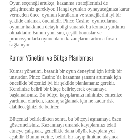
Oyun seçeneği arttıkça, kazanma stratejilerinizi de
geliştirmeniz gerekiyor. Hangi oyunları oynayacağınıza karar
vermeden önce, oyunun kurallarını ve stratejilerini iyi bir
şekilde anlamak önemlidir. Pinco Casino, oyuncularına
oyunlar hakkında detaylı bilgi sunarak bu konuda yardımcı
olmaktadır. Bunun yanı sıra, çeşitli bonuslar ve
promosyonlarla oyuncuların kazançlarını artırma fırsatı
sağlanıyor.
Kumar Yönetimi ve Bütçe Planlaması
Kumar yönetimi, başarılı bir oyun deneyimi için kritik bir
unsurdur. Pinco Casino’da kazanma şansını artırmak için
öncelikle bütçenizi iyi bir şekilde planlamanız gerekir.
Kendinize belirli bir bütçe belirleyerek oynamaya
başlamalısınız. Bu bütçe, kayıplarınızı minimize etmenize
yardımcı olurken, kazanç sağlamak için ne kadar risk
alabileceğinizi de belirler.
Bütçenizi belirledikten sonra, bu bütçeyi aşmamaya özen
göstermelisiniz. Kazanmayı umarak kayıplarınızı telafi
etmeye çalışmak, genellikle daha büyük kayıplara yol
açabilir. Bunun yerine, belirli bir kayıp limitine ulaşınca