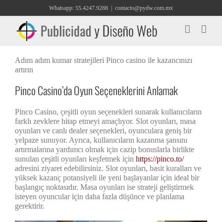
Saltar
Whatsapp: 55.4247.9288
|
contacto@pydw.com.mx
al
contenido
Adım adım kumar stratejileri Pinco casino ile kazancınızı
artırın
Pinco Casino’da Oyun Seçeneklerini Anlamak
Pinco Casino, çeşitli oyun seçenekleri sunarak kullanıcıların
farklı zevklere hitap etmeyi amaçlıyor. Slot oyunları, masa
oyunları ve canlı dealer seçenekleri, oyunculara geniş bir
yelpaze sunuyor. Ayrıca, kullanıcıların kazanma şansını
artırmalarına yardımcı olmak için cazip bonuslarla birlikte
sunulan çeşitli oyunları keşfetmek için
https://pinco.to/
adresini ziyaret edebilirsiniz. Slot oyunları, basit kuralları ve
yüksek kazanç potansiyeli ile yeni başlayanlar için ideal bir
başlangıç noktasıdır. Masa oyunları ise strateji geliştirmek
isteyen oyuncular için daha fazla düşünce ve planlama
gerektirir.