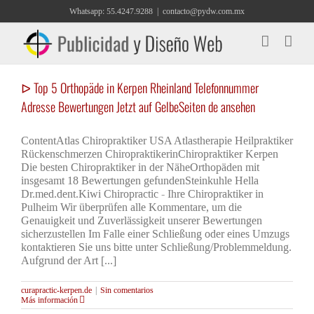
Saltar
Whatsapp: 55.4247.9288
|
contacto@pydw.com.mx
al
contenido
ᐅ Top 5 Orthopäde in Kerpen Rheinland Telefonnummer
Adresse Bewertungen Jetzt auf GelbeSeiten de ansehen
ContentAtlas Chiropraktiker USA Atlastherapie Heilpraktiker
Rückenschmerzen ChiropraktikerinChiropraktiker Kerpen
Die besten Chiropraktiker in der NäheOrthopäden mit
insgesamt 18 Bewertungen gefundenSteinkuhle Hella
Dr.med.dent.Kiwi Chiropractic - Ihre Chiropraktiker in
Pulheim Wir überprüfen alle Kommentare, um die
Genauigkeit und Zuverlässigkeit unserer Bewertungen
sicherzustellen Im Falle einer Schließung oder eines Umzugs
kontaktieren Sie uns bitte unter Schließung/Problemmeldung.
Aufgrund der Art [...]
curapractic-kerpen.de
|
Sin comentarios
Más información