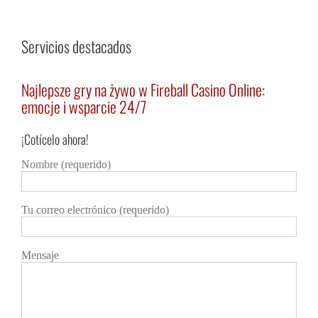
Servicios destacados
ing
Najlepsze gry na żywo w Fireball Casino Online:
令
emocje i wsparcie 24/7
り
賭
ス
¡Cotícelo ahora!
Detalles
Nombre (requerido)
Deta
Tu correo electrónico (requerido)
Mensaje