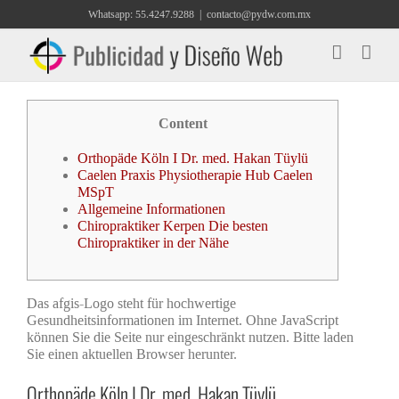
Saltar
Whatsapp: 55.4247.9288
|
contacto@pydw.com.mx
al
contenido
Content
Orthopäde Köln I Dr. med. Hakan Tüylü
Caelen Praxis Physiotherapie Hub Caelen
MSpT
Allgemeine Informationen
Chiropraktiker Kerpen Die besten
Chiropraktiker in der Nähe
Das afgis-Logo steht für hochwertige
Gesundheitsinformationen im Internet. Ohne JavaScript
können Sie die Seite nur eingeschränkt nutzen. Bitte laden
Sie einen aktuellen Browser herunter.
Orthopäde Köln I Dr. med. Hakan Tüylü