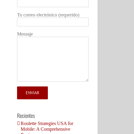
Tu correo electrónico (requerido)
Mensaje
Recientes
Roulette Strategies USA for
Mobile: A Comprehensive