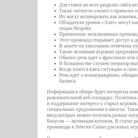
Для ставок во всех разделах сайта и
Также читатели узнают о правилах 
Их могут активировать как новички
Обладатели уровня «Элит» могут на
опции Bespoke.
Применение эксклюзивных промокодо
Этот промокод открывает доступ к 
В анкете по умолчанию отмечены пу
Также активным игрокам предложен 
Обычно речь идет о фриспинах или 
В большинстве случаев оператор вы
Когда хочется взять ситуацию в свои
Речь идет о вознаграждении, обещан
баланса.
Информация в обзоре будет интересна нов
развлекательной веб-площадке. Политика
и поддержание интереса у старых игроков.
специальные предложения и ивенты. Такж
ввод которых можно получать разные наг
бонусов — активация купонов. В статье р
промокоды в Selector Casino для новых игр