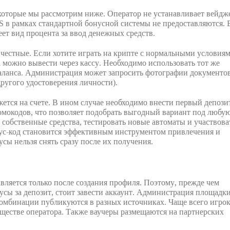
которые мы рассмотрим ниже. Оператор не устанавливает вейдж
S в рамках стандартной бонусной системы не предоставляются. 
ет вид процента за ввод денежных средств.
честные. Если хотите играть на крипте с нормальными условиям
а можно вывести через кассу. Необходимо использовать тот же
баланса. Администрация может запросить фотографии документо
ругого удостоверения личности).
жется на счете. В ином случае необходимо внести первый депози
ромокодов, что позволяет подобрать выгодный вариант под любу
ь собственные средства, тестировать новые автоматы и участвова
ус-код становится эффективным инструментом привлечения и
сы нельзя снять сразу после их получения.
ляется только после создания профиля. Поэтому, прежде чем
нусы за депозит, стоит завести аккаунт. Администрация площадк
омбинации публикуются в разных источниках. Чаще всего игро
бществе оператора. Также ваучеры размещаются на партнерских