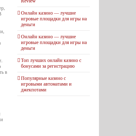
Review
ер,
Онлайн казино — лучшие
В
игровые площадки для игры на
деньги
и,
Онлайн казино — лучшие
игровые площадки для игры на
в
деньги
Топ лучших онлайн казино с
т.
бонусами за регистрацию
ю
ть в
Популярные казино с
игровыми автоматами и
джекпотами
и
ки