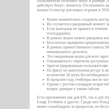
Пользователи получают бонус в размере 2
действует бонус, меняется. Отслеживать 
казино Селектор для новых игроков в 202
Важно внимательно следовать инстр
Но случается в рандомный момент за
Если выигрыш не пришел в течение с
техподдержку.
В рамках акции казино рандомно выб
Бесплатные вращения предназначены
В рамках приветственного пакета 50
минимального депозита.
Это ежедневная акция для всех заре
Ознакомиться с перечнем доступных
Зарегистрированным пользователям 
По факту их выполнения ресурс в а
количестве 50 штук без необходимос
В прошлом году гемблеры могли часто
Однако с ростом площадок возрастае
вопрос доверие к таким сайтам.
Есть приложение как для iOS, так и для An
Ezugi, Evolution и других. Среди них блэк
может понаблюдать за процессом, но бесп