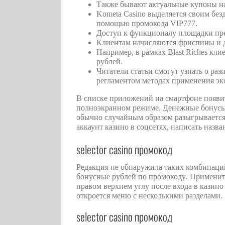
Detalles
Также бывают актуальные купоны на
Kometa Casino выделяется своим без
помощью промокода VIP777.
Доступ к функционалу площадки пред
Клиентам начисляются фриспины и д
Например, в рамках Blast Riches кл
рублей.
Читатели статьи смогут узнать о ра
регламентом методах применения э
В списке приложений на смартфоне появит
полноэкранном режиме. Денежные бонусы 
обычно случайным образом разыгрывается 
аккаунт казино в соцсетях, написать назва
selector casino промокод
Редакция не обнаружила таких комбинаци
бонусные рублей по промокоду. Применить
правом верхнем углу после входа в казино
откроется меню с несколькими разделами.
selector casino промокод